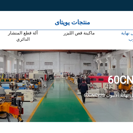
منتجات يويتاى
 نهاية
ماكينة قص الليزر
آلة قطع المنشار
وب
الدائري
اية الأنبوب 60CNCx2S