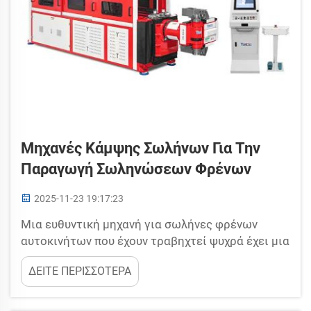
Μηχανές Κάμψης Σωλήνων Για Την
Παραγωγή Σωληνώσεων Φρένων
2025-11-23 19:17:23
Μια ευθυντική μηχανή για σωλήνες φρένων
αυτοκινήτων που έχουν τραβηχτεί ψυχρά έχει μια
σημαντική λειτουργία. Οι σωλήνες αυτοί πρέπει
ΔΕΙΤΕ ΠΕΡΙΣΣΟΤΕΡΑ
να διαμορφωθούν με ακρίβεια, ώστε τα φρένα να
λειτουργούν με ασφάλεια και αποτελεσματικά.
Αν ο σωλήνας έχει διπλώσει υπερβολικά ή