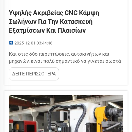
Υψηλής Ακριβείας CNC Κάμψη
Σωλήνων Για Την Κατασκευή
Εξατμίσεων Και Πλαισίων
2025-12-01 03:44:48
Και στις δύο περιπτώσεις, αυτοκινήτων και
μηχανών, είναι πολύ σημαντικό να γίνεται σωστά
η κάμψη των σωλήνων. Οι σωλήνες υπάρχουν σε
ΔΕΙΤΕ ΠΕΡΙΣΣΟΤΕΡΑ
πολλά μέρη, όπως στις εξατμίσεις αυτοκινήτων
και στα πλαίσια ποδηλάτων. Και αν η κάμψη των
σωλήνων γίνει λάθος, όλο το σύστημα μπορεί να
μη λειτουργήσει καλά ή...