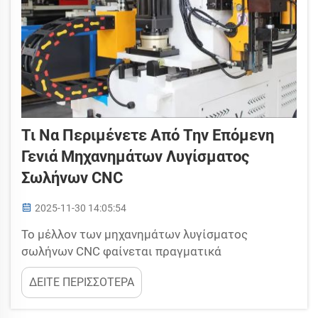
Τι Να Περιμένετε Από Την Επόμενη
Γενιά Μηχανημάτων Λυγίσματος
Σωλήνων CNC
2025-11-30 14:05:54
Το μέλλον των μηχανημάτων λυγίσματος
σωλήνων CNC φαίνεται πραγματικά
συναρπαστικό. Θα δημιουργηθούν εξυφασμένες,
ΔΕΙΤΕ ΠΕΡΙΣΣΟΤΕΡΑ
γρηγορότερες και ευκολότερες στη χρήση
μηχανές και προϊόντα. Η Yuetai αναπτύσσει με