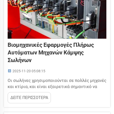
Βιομηχανικές Εφαρμογές Πλήρως
Αυτόματων Μηχανών Κάμψης
Σωλήνων
2025-11-20 05:08:15
Οι σωλήνες χρησιμοποιούνται σε πολλές μηχανές
και κτίρια, και είναι εξαιρετικά σημαντικό να
διαμορφώνονται με ακρίβεια. Η Yuetai παράγει
ΔΕΙΤΕ ΠΕΡΙΣΣΟΤΕΡΑ
πλήρως αυτόματες μηχανές κάμψης σωλήνων
που βοηθούν τα εργοστάσια να κάμπτουν
σωλήνες γρήγορα και με ακρίβεια. Μετά τη