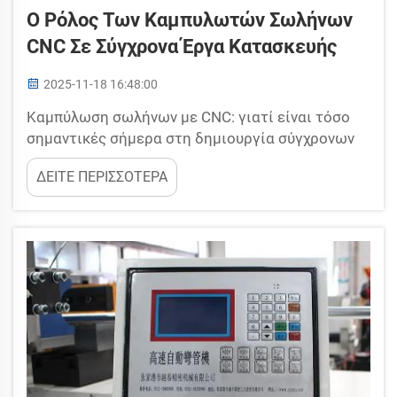
Ο Ρόλος Των Καμπυλωτών Σωλήνων
CNC Σε Σύγχρονα Έργα Κατασκευής
2025-11-18 16:48:00
Καμπύλωση σωλήνων με CNC: γιατί είναι τόσο
σημαντικές σήμερα στη δημιουργία σύγχρονων
κατασκευών; Οι μηχανές είναι ικανές να
ΔΕΙΤΕ ΠΕΡΙΣΣΟΤΕΡΑ
καμπυλώνουν μεταλλικούς σωλήνες σε ποικιλία
σχημάτων που απαιτούνται στην κατασκευή.
Πρόκειται για ακριβείς, υψηλής ταχύτητας
μηχανές καμπύλωσης σωλήνων, επειδή
λειτουργούν ενάντια σε c...