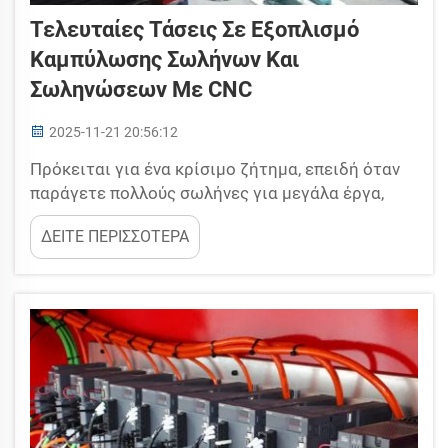
Τελευταίες Τάσεις Σε Εξοπλισμό
Καμπύλωσης Σωλήνων Και
Σωληνώσεων Με CNC
2025-11-21 20:56:12
Πρόκειται για ένα κρίσιμο ζήτημα, επειδή όταν
παράγετε πολλούς σωλήνες για μεγάλα έργα,
κάθε μικρό σφάλμα μπορεί να οδηγήσει σε
ΔΕΙΤΕ ΠΕΡΙΣΣΟΤΕΡΑ
τεράστια προβλήματα. Η YUETAI, η εταιρεία μας,
διαθέτει τέτοιον εξοπλισμό καμπύλωσης
σωλήνων που συνδυάζει έξυπνη τεχνολογία με
ανθεκτικά εξαρτήματα για να εξασφαλίζει t...