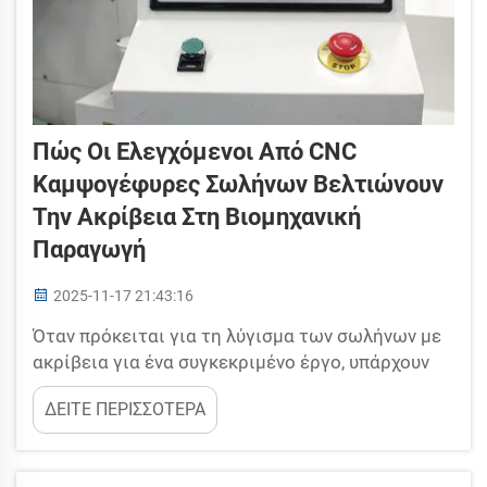
Πώς Οι Ελεγχόμενοι Από CNC
Καμψογέφυρες Σωλήνων Βελτιώνουν
Την Ακρίβεια Στη Βιομηχανική
Παραγωγή
2025-11-17 21:43:16
Όταν πρόκειται για τη λύγισμα των σωλήνων με
ακρίβεια για ένα συγκεκριμένο έργο, υπάρχουν
ορισμένα πράγματα που είναι σκόπιμο να
ΔΕΙΤΕ ΠΕΡΙΣΣΟΤΕΡΑ
αποφεύγονται προκειμένου να διασφαλιστεί ότι
μόνο τα καλύτερα προϊόντα θα φτάσουν στο
χώρο εργασίας σας. Οι CNC καμψογωνιαστές