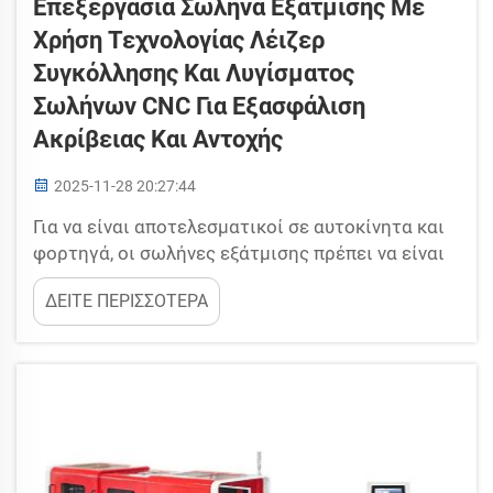
Επεξεργασία Σωλήνα Εξάτμισης Με
Χρήση Τεχνολογίας Λέιζερ
Συγκόλλησης Και Λυγίσματος
Σωλήνων CNC Για Εξασφάλιση
Ακρίβειας Και Αντοχής
2025-11-28 20:27:44
Για να είναι αποτελεσματικοί σε αυτοκίνητα και
φορτηγά, οι σωλήνες εξάτμισης πρέπει να είναι
ανθεκτικοί και να εφαρμόζουν σωστά. Στη Yuetai,
ΔΕΙΤΕ ΠΕΡΙΣΣΟΤΕΡΑ
έχουμε εφαρμόσει προηγμένη τεχνολογία
συγκόλλησης λέιζερ και λύγισμα σωλήνων CNC
για να διασφαλίσουμε ότι κάθε εξάρτημα είναι
ακριβώς στο στόχο. Η συγκόλληση λέιζερ είναι
χρήσιμη για τη σύνδεση μεταλλικών παρ...