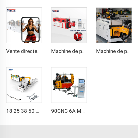
Vente directe d'usine Machine de cintrage de tubes hydraulique automatique à double tête CNC Machine de cintrage de tubes en acier au carbone
Machine de pliage CNC rotative entièrement électrique automatique série pour tubes et tuyaux en acier métalliques bidirectionnels
Machine de pliage de tuyaux à double bras automatique système de formage de tubes CNC simultané 2-voies pour système d'échappement & rampes machine de pliage de tuyaux
18 25 38 50 CNC 4A 2S Machine de pliage de tuyaux automatique en acier et prix des machines à cintrer les tubes avec poussée 1 pouce 2 pouces 3 pouces ligne
90CNC 6A MS Machine à cintrer tubes CNC avec moteur, pour tubes carrés en fer, cuivre, acier inoxydable et tubes en laiton