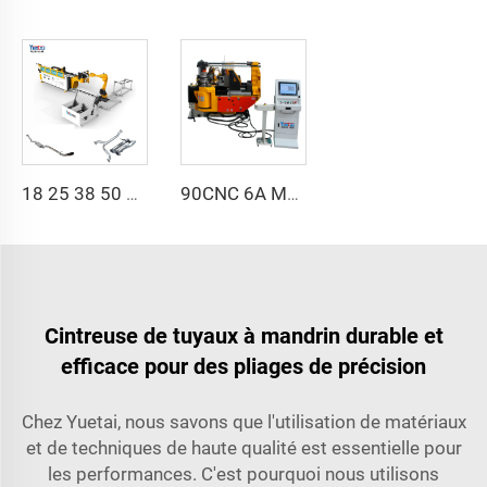
18 25 38 50 CNC 4A 2S Machine de pliage de tuyaux automatique en acier et prix des machines à cintrer les tubes avec poussée 1 pouce 2 pouces 3 pouces ligne
90CNC 6A MS Machine à cintrer tubes CNC avec moteur, pour tubes carrés en fer, cuivre, acier inoxydable et tubes en laiton
Cintreuse de tuyaux à mandrin durable et
efficace pour des pliages de précision
Chez Yuetai, nous savons que l'utilisation de matériaux
et de techniques de haute qualité est essentielle pour
les performances. C'est pourquoi nous utilisons