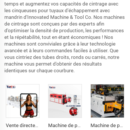
temps et augmentez vos capacités de cintrage avec
les cinqueuses pour tuyaux d'échappement avec
mandrin d'Innovated Machine & Tool Co. Nos machines
de cintrage sont conçues par des experts afin
d'optimiser la densité de production, les performances
et la répétabilité, tout en étant économiques ! Nos
machines sont conviviales grâce à leur technologie
avancée et à leurs commandes faciles à utiliser. Que
vous cintriez des tubes droits, ronds ou carrés, notre
machine vous permet d'obtenir des résultats
identiques sur chaque courbure.
Vente directe d'usine Machine de cintrage de tubes hydraulique automatique à double tête CNC Machine de cintrage de tubes en acier au carbone
Machine de pliage CNC rotative entièrement électrique automatique série pour tubes et tuyaux en acier métalliques bidirectionnels
Machine de pliage de tuyaux à double bras automatique système de formage de tubes CNC simultané 2-voies pour système d'échappement & rampes machine de pliage de tuyaux