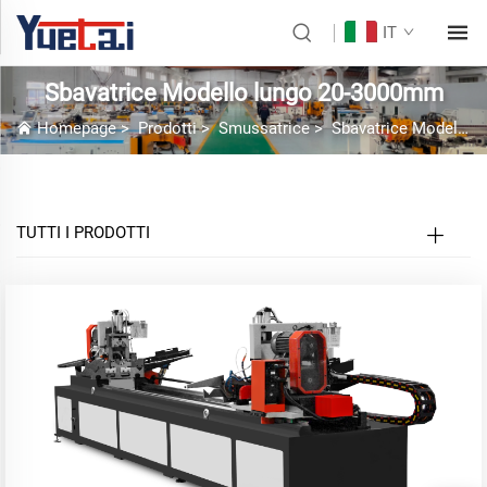
IT
Sbavatrice Modello lungo 20-3000mm
Homepage
>
Prodotti
>
Smussatrice
>
Sbavatrice Modello lungo 20-3000mm
TUTTI I PRODOTTI