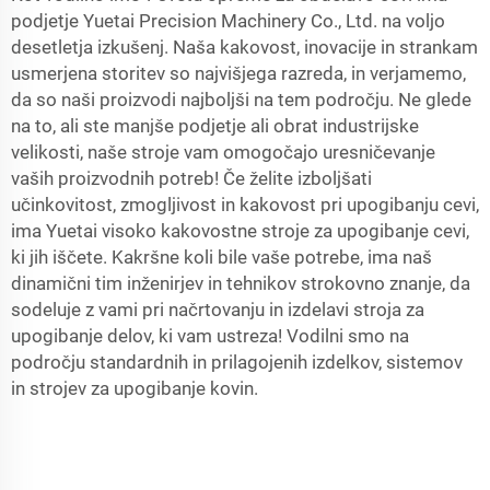
podjetje Yuetai Precision Machinery Co., Ltd. na voljo
desetletja izkušenj. Naša kakovost, inovacije in strankam
usmerjena storitev so najvišjega razreda, in verjamemo,
da so naši proizvodi najboljši na tem področju. Ne glede
na to, ali ste manjše podjetje ali obrat industrijske
velikosti, naše stroje vam omogočajo uresničevanje
vaših proizvodnih potreb! Če želite izboljšati
učinkovitost, zmogljivost in kakovost pri upogibanju cevi,
ima Yuetai visoko kakovostne stroje za upogibanje cevi,
ki jih iščete. Kakršne koli bile vaše potrebe, ima naš
dinamični tim inženirjev in tehnikov strokovno znanje, da
sodeluje z vami pri načrtovanju in izdelavi stroja za
upogibanje delov, ki vam ustreza! Vodilni smo na
področju standardnih in prilagojenih izdelkov, sistemov
in strojev za upogibanje kovin.