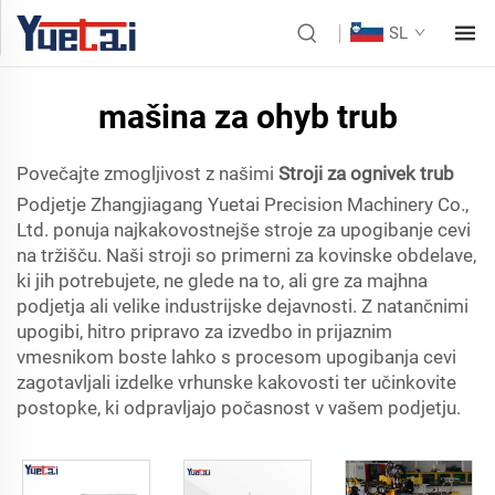
SL
mašina za ohyb trub
Povečajte zmogljivost z našimi
Stroji za ognivek trub
Podjetje Zhangjiagang Yuetai Precision Machinery Co.,
Ltd. ponuja najkakovostnejše stroje za upogibanje cevi
na tržišču. Naši stroji so primerni za kovinske obdelave,
ki jih potrebujete, ne glede na to, ali gre za majhna
podjetja ali velike industrijske dejavnosti. Z natančnimi
upogibi, hitro pripravo za izvedbo in prijaznim
vmesnikom boste lahko s procesom upogibanja cevi
zagotavljali izdelke vrhunske kakovosti ter učinkovite
postopke, ki odpravljajo počasnost v vašem podjetju.