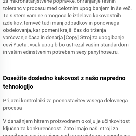
za mikronatanjstvene popravke, ohranjanje tesnih
toleranc v procesu med celotnim upogibanjem in še več.
Ta sistem vam ne omogoča le izdelavo kakovostnih
izdelkov, temveč tudi manj odpadkov in ponovnega
obdelovanja, kar pomeni krajši čas do trženja –
varčevanje časa in denarja [Copy] Stroj za upogibanje
cevi Yuetai, vsak upogib bo ustrezal vašim standardom
in vašim edinstvenim potrebam sexy panythose.ru.
Dosežite dosledno kakovost z našo napredno
tehnologijo
Prijazni kontrolniki za poenostavitev vašega delovnega
procesa
V današnjem hitrem proizvodnem okolju je učinkovitost
ključna za konkurenčnost. Zato imajo naši stroji za
upogibanje cevi vgrajene nadzorne sisteme z enostavno