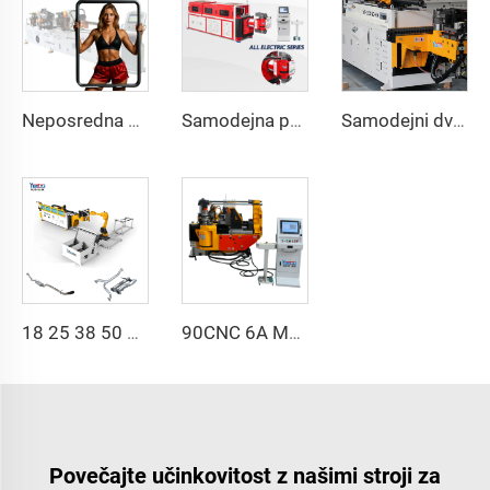
Neposredna prodaja s tovarne Dvojna glava Samodejni hidravlični upogibni stroj za cevi Cevi iz ogljikove jeklene cevi Stroj za upogibanje cevi
Samodejna popolnoma električna rotacijska dvosmerna CNC serija strojev za upogibanje kovinskih cevi in cevovodov
Samodejni dvoročni upogibni stroj za cevi CNC Hkrati dvosmerne oblikovanje sistema za izpuh in ograje Upogibni stroj za cevi
18 25 38 50 CNC 4A 2S Avtomatska strojna orodna mašina za upogibanje cevi in stroj za oblikovanje cevi Cena s potiskanjem 1 palec 2 palca 3 palci Linija
90CNC 6A MS CNC cevni upogibni stroj železna cev kvadratna cev Stroj za upogibanje z motorjem za aluminij in nehr rustično jeklo bakrene cevi
Povečajte učinkovitost z našimi stroji za