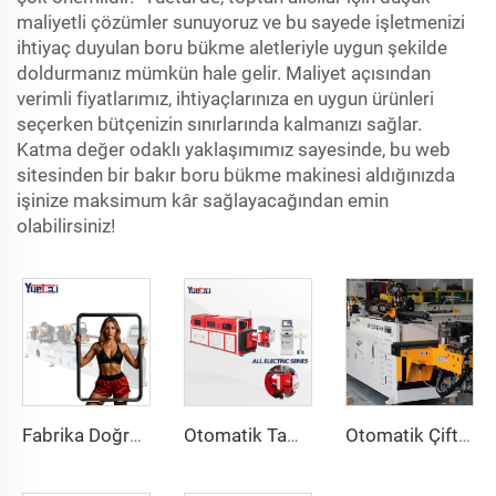
maliyetli çözümler sunuyoruz ve bu sayede işletmenizi
ihtiyaç duyulan boru bükme aletleriyle uygun şekilde
doldurmanız mümkün hale gelir. Maliyet açısından
verimli fiyatlarımız, ihtiyaçlarınıza en uygun ürünleri
seçerken bütçenizin sınırlarında kalmanızı sağlar.
Katma değer odaklı yaklaşımımız sayesinde, bu web
sitesinden bir bakır boru bükme makinesi aldığınızda
işinize maksimum kâr sağlayacağından emin
olabilirsiniz!
Fabrika Doğrudan Satışlı Çift Başlıklı CNC Otomatik Hidrolik Boru Bükme Makinesi Karbon Çelik Boru Bükme Makinesi
Otomatik Tam Elektrikli Döner İkili Yönlü CNC Serisi Metal Çelik Boru Bükme Makinesi Boru Bükme Makineleri
Otomatik Çift Kollu Boru Bükme Makinesi CNC Aynı Anda 2 Yönlü Tüp Şekillendirme Sistemi Egzoz & Küpeşteler için Boru Bükme Makinesi