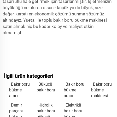
tasarruflu hale getirmek için tasarlanmıştır. İşletmenizin
büyüklüğü ne olursa olsun - küçük ya da büyük, size
değer-karşıtı en ekonomik çözümü sunma sözümüz
altındayız. Yuetai ile toplu bakır boru bükme makinesi
satın almak hiç bu kadar kolay ve maliyet etkin
olmamıştı.
İlgili ürün kategorileri
Bakır boru
Bükücü
Bakır boru
Bakır boru
bükme
bakır boru
bükme
bükme
aracı
aracı
makinesi
Demir
Hidrolik
Elektrikli
parçası
bakır boru
bakır boru
bükme
bükücü
bükme