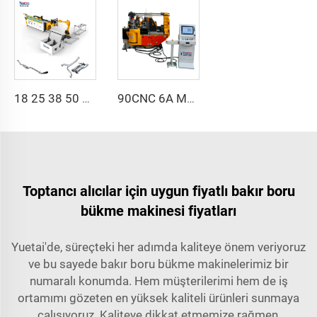
18 25 38 50 CNC 4A 2S Çelik Otomatik Boru Bükme Makinesi ve Tüp Bükme Makineleri Fiyatı İtme Fonksiyonlu 1 İnch 2 İnch 3 İnch Hattı
90CNC 6A MS CNC Tüp Bükme Makinesi Demir Tüp Kare Boru Bükme Makinesi Motorlu Alüminyum ve Paslanmaz Çelik Beygir Tüp Borular İçin
Toptancı alıcılar için uygun fiyatlı bakır boru
bükme makinesi fiyatları
Yuetai'de, süreçteki her adımda kaliteye önem veriyoruz
ve bu sayede bakır boru bükme makinelerimiz bir
numaralı konumda. Hem müşterilerimi hem de iş
ortamımı gözeten en yüksek kaliteli ürünleri sunmaya
çalışıyoruz. Kaliteye dikkat etmemize rağmen,