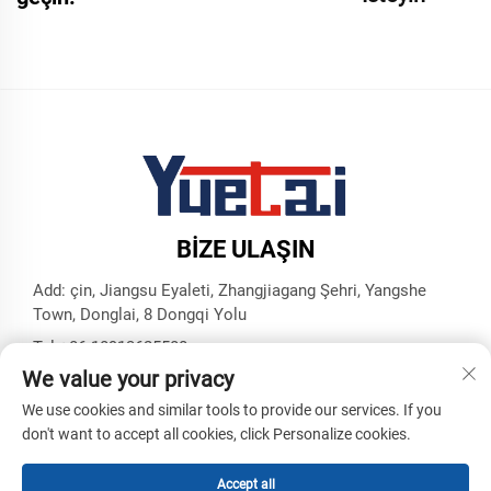
BIZE ULAŞIN
Add: çin, Jiangsu Eyaleti, Zhangjiagang Şehri, Yangshe
Town, Donglai, 8 Dongqi Yolu
Tel:
+86 18913625580
We value your privacy
E-posta:
[email protected]
We use cookies and similar tools to provide our services. If you
don't want to accept all cookies, click Personalize cookies.
Telif Hakkı © Zhangjiagang Yuetai Hassas Makineler Sanayi
ve Ticaret A.Ş. Tüm Hakları Saklıdır -
Gizlilik Politikası
-
Blog
Accept all