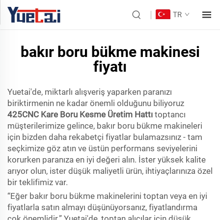
TR
bakır boru bükme makinesi
fiyatı
Yuetai'de, miktarlı alışveriş yaparken paranızı
biriktirmenin ne kadar önemli olduğunu biliyoruz
425CNC Kare Boru Kesme Üretim Hattı
toptancı
müşterilerimize gelince, bakır boru bükme makineleri
için bizden daha rekabetçi fiyatlar bulamazsınız - tam
seçkimize göz atın ve üstün performans seviyelerini
korurken paranıza en iyi değeri alın. İster yüksek kalite
arıyor olun, ister düşük maliyetli ürün, ihtiyaçlarınıza özel
bir teklifimiz var.
“Eğer bakır boru bükme makinelerini toptan veya en iyi
fiyatlarla satın almayı düşünüyorsanız, fiyatlandırma
çok önemlidir.” Yuetai'de, toptan alıcılar için düşük