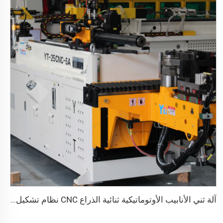
آلة ثني الأنابيب الأوتوماتيكية ثنائية الذراع CNC نظام تشكيل الأنابيب ثنائي الاتجاه المتزامن لعوادم ودرابزين آلة ثني الأنابيب