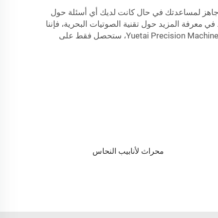
Yuetai Precision M. فريق خدمة العملاء الودود لدينا جاهز لمساعدتك في حال كانت لديك أي أسئلة حول
ي معرفة المزيد حول تقنية الصوتيات البحرية، فإننا
هنا للمساعدة! نحن ملتزمون بالتعامل مع جميع مخاوفك ونعتبر من واجبنا ضمان رضاك التام عنا. لدى التعامل مع Yuetai Precision Machinery Co., Ltd، ستحصل فقط على
محراث لأنابيب النحاس