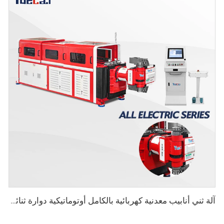
آلة ثني أنابيب معدنية كهربائية بالكامل أوتوماتيكية دوارة ثنائية الاتجاه سلسلة CNC