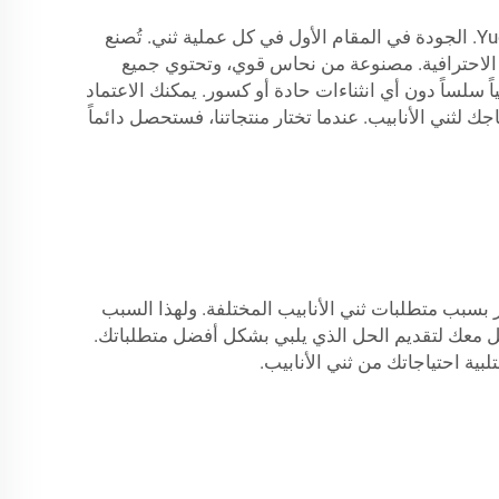
عند ثني أنابيب النحاس، فإن القوة والدقة هما الصفتان الأهم. ولهذا السبب تضع شركة Yuetai Precision Machinery Co., Ltd. الجودة في المقام الأول في كل عملية ثني. تُصنع
ة الاحترافية. مصنوعة من نحاس قوي، وتحتوي جميع
سلساً دون أي انثناءات حادة أو كسور. يمكنك الاعتماد
لثني الأنابيب. عندما تختار منتجاتنا، فستحصل دائماً
شركات الفريدة تزدهر بسبب متطلبات ثني الأنابيب المختلفة. ولهذا السبب
عمل معك لتقديم الحل الذي يلبي بشكل أفضل متطلباتك.
بية احتياجاتك من ثني الأنابيب.