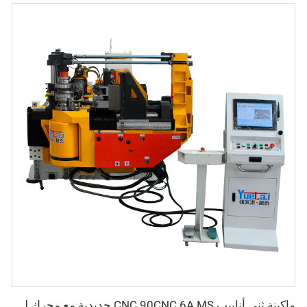
ماكينة ثني أنابيب CNC 90CNC 6A MS حديدية مع محرك للأنابيب المربعة وللألومنيوم والفولاذ المقاوم للصدأ والنحاس