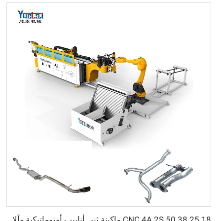
18 25 38 50 CNC 4A 2S ماكينة ثني أنابيب أوتوماتيكية وآلات الثني للأنابيب بوصة 1، 2، 3 بوصة مع الدفع