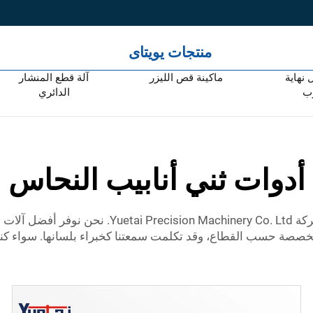
منتجات يويتاى
 نهاية
ماكينة قص الليزر
آلة قطع المنشار
وب
الدائري
أدوات ثني أنابيب النحاس
؟ تحقق من شركة ion Machinery Co. Ltd
متخصصة حسب القطاع، وقد تكلمت سمعتنا كخبراء بلسانها. سواء ك