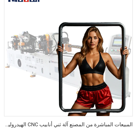
المبيعات المباشرة من المصنع آلة ثني أنابيب CNC الهيدروليكية الأوتوماتيكية المزدوجة الرأس آلة ثني أنابيب الفولاذ الكربوني