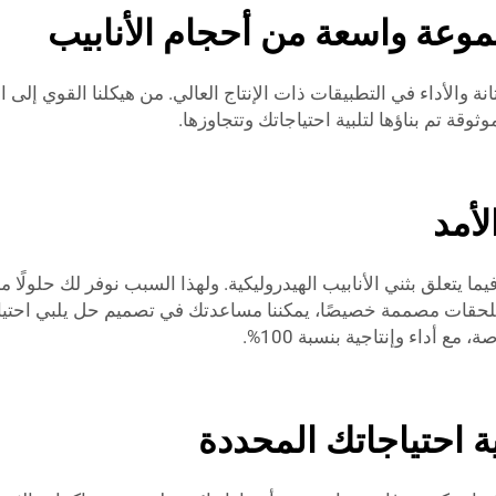
موعة واسعة من أحجام الأنابيب
لثني الهيدروليكية من Yuetai لتقديم المتانة والأداء في التطبيقات ذات الإنتاج العالي. من ه
لأمد
فيما يتعلق بثني الأنابيب الهيدروليكية. ولهذا السبب نوفر لك حلول
قات مصممة خصيصًا، يمكننا مساعدتك في تصميم حل يلبي احتياجا
ع أداء وإنتاجية بنسبة 100%.
ة احتياجاتك المحددة