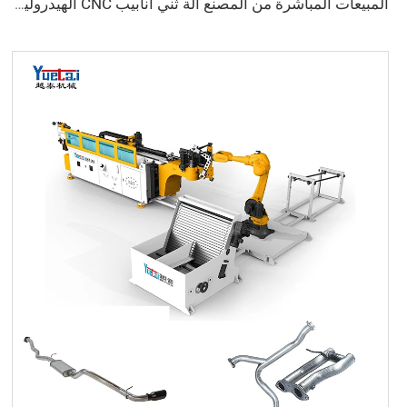
المبيعات المباشرة من المصنع آلة ثني أنابيب CNC الهيدروليكية الأوتوماتيكية المزدوجة الرأس آلة ثني أنابيب الفولاذ الكربوني