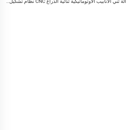
آلة ثني الأنابيب الأوتوماتيكية ثنائية الذراع CNC نظام تشكيل الأنابيب ثنائي الاتجاه المتزامن لعوادم ودرابزين آلة ثني الأنابيب