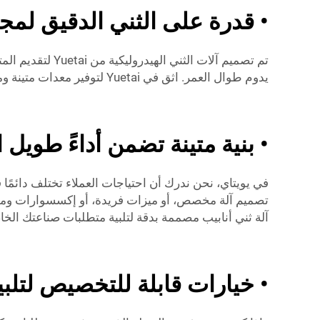
• قدرة على الثني الدقيق لمج
تم تصميم آلات ا
يدوم طوال العمر. اثق في Yuetai لتوفير معدات متينة وموثوقة تم بناؤها لتلبية احتياجاتك وتتجاوزها.
• بنية متينة تضمن أداءً طويل ا
في يويتاي، نحن ندرك أن احتياجات العملاء تختلف دائمًا 
تصميم آلة مخصص، أو ميزات فريدة، أو إكسسوارات وملح
آلة ثني أنابيب مصممة بدقة لتلبية متطلبات صناعتك الخاصة، م
• خيارات قابلة للتخصيص لتلبي