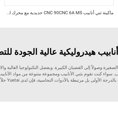
ماكينة ثني أنابيب CNC 90CNC 6A MS حديدية مع محرك للأنابيب المربعة وللألومنيوم والفولاذ المقاوم للصدأ والنحاس
أنابيب هيدروليكية عالية الجودة للت
ب الصغيرة وصولاً إلى القضبان الكبيرة. وبفضل التكنولوجيا العالية وا
ب. سواء كنت تقوم بثني الأنابيب ومجموعة متنوعة من مواد الأنابي
ولى بل مرتبطة بالأدوات النحاسية، فإن لدى Yuetai حلاً يجعل عملك أكثر كفاءة.