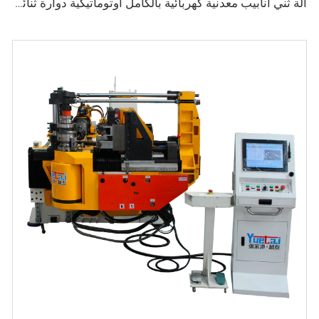
آلة ثني أنابيب معدنية كهربائية بالكامل أوتوماتيكية دوارة ثنائية الاتجاه سلسلة CNC