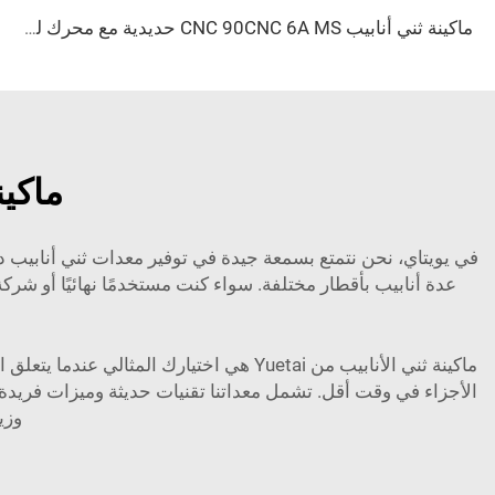
ماكينة ثني أنابيب CNC 90CNC 6A MS حديدية مع محرك للأنابيب المربعة وللألومنيوم والفولاذ المقاوم للصدأ والنحاس
ماكين
في يويتاي، نحن نتمتع بسمعة جيدة في توفير معدات ثني أنابيب دائري
عدة أنابيب بأقطار مختلفة. سواء كنت مستخدمًا نهائيًا أو شركة تصنيع معدات 
ماكينة ثني الأنابيب من Yuetai هي اختيار
الأجزاء في وقت أقل. تشمل معداتنا تقنيات حديثة وميزات فريدة 
وزيا