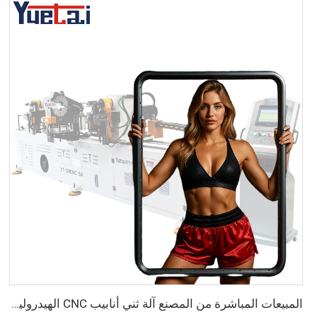
المبيعات المباشرة من المصنع آلة ثني أنابيب CNC الهيدروليكية الأوتوماتيكية المزدوجة الرأس آلة ثني أنابيب الفولاذ الكربوني