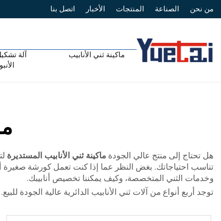
من نحن
الصناعة
المنتجات
الأخبار
اتصل بنا
ماكينة ثني الأنابيب
آلة تشكيل
الأنب
ما
هل تحتاج إلى منتج عالي الجودة
ماكينة ثني الأنابيب المستديرة
لت
تناسب احتياجاتك. بغض النظر عما إذا كنت تعمل كورشة صغيرة أو ت
وخدمات الثني المتخصصة، وكيف يمكننا تخصيص أنابيبك.
توجد أربع أنواع من آلات ثني الأنابيب الدائرية عالية الجودة للبيع. تاريخ الإصدار: 23-04-26 عدد مرات النقر: 107 المحرر: bxj انقر على ا