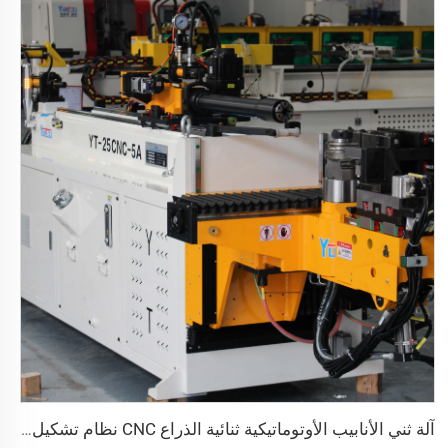
آلة ثني الأنابيب الأوتوماتيكية ثنائية الذراع CNC نظام تشكيل الأنابيب ثنائي الاتجاه المتزامن لعوادم ودرابزين آلة ثني الأنابيب