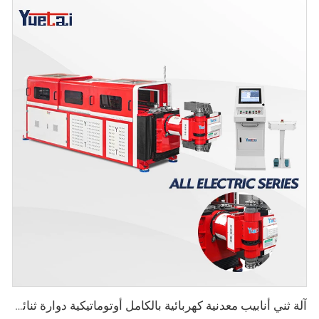
آلة ثني أنابيب معدنية كهربائية بالكامل أوتوماتيكية دوارة ثنائية الاتجاه سلسلة CNC