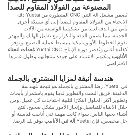
المصنوعة من الفولاذ المقاوم للصدأ
يُضمن مشغل آلة الثني CNC المتطورة من Yuetai دقة
نحناء من الفولاذ المقاوم للصدأ إلى أي سبيكة أخرى.
ي ثني الدقة لدينا من تشكيلتنا الواسعة من الآلات
ديثة، مما يضمن الدقة والتكرار مع تقليل الهالك والمهدر.
م الخطوط الأوتوماتيكية بتبسيط عملية التصنيع، وتوفر
ة أعلى وتُقصر دورة الإنتاج. Yuetai CNC
مُعدات انحناء
نابيب
يمكنهم الاعتماد على جودة منتجاتهم وطول عمرها
فتراضي.
هندسة أنيقة لمزايا المشتري بالجملة
في Yuetai، رضا المشتري بالجملة هو نتيجة للهندسة
قيقة. فريق البحث والتطوير لدينا يقوم باستمرار بأبحاث
وير أكثر الحلول ابتكارًا لتلبية احتياجات كل عميل. ومن
ل الانتباه للتفاصيل وإنجاز الأمور بشكل صحيح، نُنتج
اء يحبها الناس. سواء كانت مهمة ثني أنابيب قياسية أو
مخصص، فإن Yuetai
آلة ثني الأنابيب
يوفر لك الرضا.