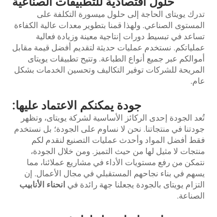
حلول اقتصادية للتطبيقات الصناعية
ك يويتاى الحاجة إلى حلول ميسورة التكلفة على
ستوى الصناعي. ولهذا قمنا بتطوير معدات عالية الكفاءة
عد في تبسيط دورات إنتاجية معينة وزيادة فعالية
ياتكم. نستخدم عمليات حديثة لتقديم أفضل قيمة مقابل
الكم عبر جميع أنواع الطباعة. وتتيح تطبيقات يويتاى
ريحة للشركات توفير التكاليف وتحسين الخدمات بشكل
.
جودة يمكنكم الاعتماد عليها:
د الجودة إحدى الركائز الأساسية لشركة يويتاى، وتظهر
تنا في منتجاتنا. نحن لا نساوم على الجودة؛ بل نستخدم
 أفضل المواد وأحدث عمليات التصنيع لنقدم لكم
جات لا مثيل لها من حيث التميز. ومن خلال الجودة،
كن من رفع مستويات الأداء في مشاريع عملائنا، مما
م في بناء نجاحهم المستقبلي في مجال الأعمال. إن
زام يويتاى بالجودة يجعلنا جهة رائدة في
انحناء الأنابيب
ناعة.