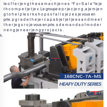
le
o
f
f
e
r
je
n
g
t
h
e
s
e
m
a
c
h
je
n
e
s
"
F
o
r
S
a
l
e
"
le
je
t
h
c
o
m
p
e
t
je
t
je
v. Le groupe
e
p
r
je
c
je
n
g
,
a
je
m
je
n
g
t
o
h
e
l
p
le
o
r
k
s
h
o
p
s
o
f
a
l
l
s
je
z
e
s
je vous en
prie.
p
g
r
a
d
e
t
h
e
je
r
c
a
p
a
b
je
l
je
t
je
e
s
a
n
d
m
e
e
t
t
h
e
r
je
g
o
r
o
je vous en prie.
s
d
e
m
a
n
d
s
o
f
m
o
d
e
r
n
e
n
g
je
n
e
e
r
je
n
g
p
r
o
j
e
c
t
s
.