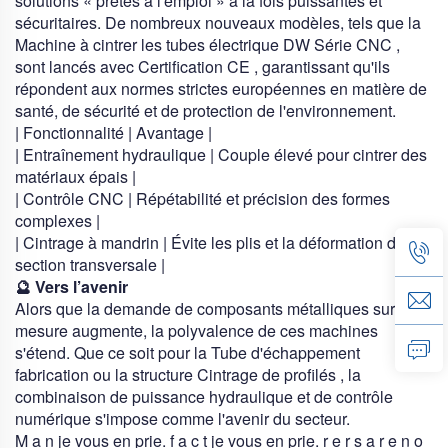
solutions « prêtes à l'emploi » à la fois puissantes et
sécuritaires. De nombreux nouveaux modèles, tels que la
Machine à cintrer les tubes électrique DW Série CNC
,
sont lancés avec
Certification CE
, garantissant qu'ils
répondent aux normes strictes européennes en matière de
santé, de sécurité et de protection de l'environnement.
| Fonctionnalité | Avantage |
| Entraînement hydraulique | Couple élevé pour cintrer des
matériaux épais |
| Contrôle CNC | Répétabilité et précision des formes
complexes |
| Cintrage à mandrin | Évite les plis et la déformation de la
section transversale |
🔮 Vers l’avenir
Alors que la demande de composants métalliques sur
mesure augmente, la polyvalence de ces machines
s'étend. Que ce soit pour la
Tube d'échappement
fabrication ou la structure
Cintrage de profilés
, la
combinaison de puissance hydraulique et de contrôle
numérique s'impose comme l'avenir du secteur.
M
a
n
je vous en prie.
f
a
c
t
je vous en prie.
r
e
r
s
a
r
e
n
o