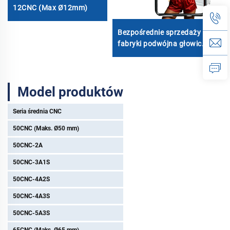
12CNC (Max Ø12mm)
3
Bezpośrednie sprzedaży z
fabryki podwójna głowica
automatycznego
hydraulicznego zginacza
rur ze stali węglowej
Model produktów
maszyna do gięcia rur i
rur
Seria średnia CNC
50CNC (Maks. Ø50 mm)
50CNC-2A
50CNC-3A1S
50CNC-4A2S
50CNC-4A3S
50CNC-5A3S