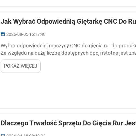
Jak Wybrać Odpowiednią Giętarkę CNC Do R
2026-08-05 15:17:48
Wybór odpowiedniej maszyny CNC do gięcia rur do produk
Ze względu na dużą liczbę dostępnych opcji istotne jest z
gięcia rur służy do nadawania metalowym ruram konkretny
POKAŻ WIĘCEJ
Dlaczego Trwałość Sprzętu Do Gięcia Rur Je