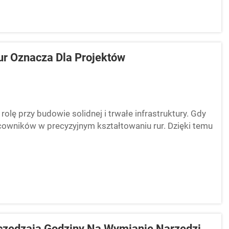
r Oznacza Dla Projektów
ę przy budowie solidnej i trwałe infrastruktury. Gdy
racowników w precyzyjnym kształtowaniu rur. Dzięki temu
i budynki...
zczędzają Godziny Na Wymianie Narzędzi