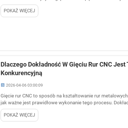
producentów mebli. Ten proces oznacza, że maszyny gięją ru
POKAŻ WIĘCEJ
Dlaczego Dokładność W Gięciu Rur CNC Jest
Konkurencyjną
2026-04-06 03:00:09
Gięcie rur CNC to sposób na kształtowanie rur metalowych
jak ważne jest prawidłowe wykonanie tego procesu. Dokładn
Ma ona również kluczowe znaczenie dla zapewnienia prawid
POKAŻ WIĘCEJ