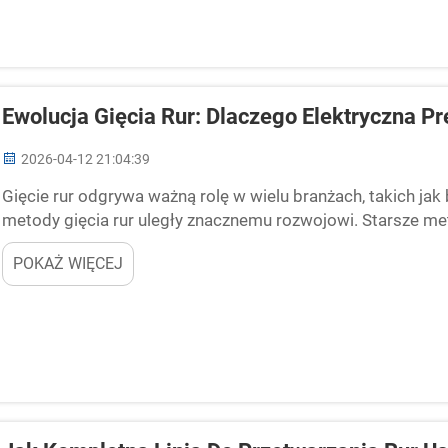
Ewolucja Gięcia Rur: Dlaczego Elektryczna P
2026-04-12 21:04:39
Gięcie rur odgrywa ważną rolę w wielu branżach, takich ja
metody gięcia rur uległy znacznemu rozwojowi. Starsze meto
narzędzi wymagających dużej siły mięśniowej i wielu...
POKAŻ WIĘCEJ