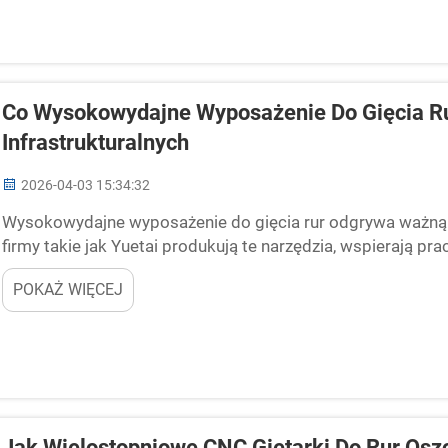
Co Wysokowydajne Wyposażenie Do Gięcia Ru
Infrastrukturalnych
2026-04-03 15:34:32
Wysokowydajne wyposażenie do gięcia rur odgrywa ważną rol
firmy takie jak Yuetai produkują te narzędzia, wspierają p
możliwe jest realizowanie projektów takich jak mosty, drogi 
POKAŻ WIĘCEJ
Jak Wielostopniowe CNC Giętarki Do Rur Os