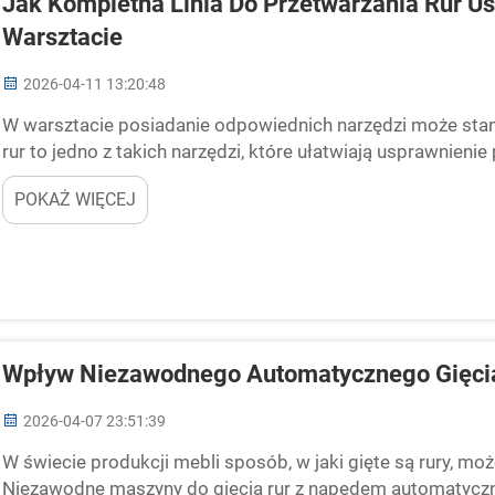
Jak Kompletna Linia Do Przetwarzania Rur U
Warsztacie
2026-04-11 13:20:48
W warsztacie posiadanie odpowiednich narzędzi może stano
rur to jedno z takich narzędzi, które ułatwiają usprawnieni
szybko i łatwo ciąć, giąć oraz kształtować rury. To nie tylko
POKAŻ WIĘCEJ
Wpływ Niezawodnego Automatycznego Gięcia
2026-04-07 23:51:39
W świecie produkcji mebli sposób, w jaki gięte są rury, m
Niezawodne maszyny do gięcia rur z napędem automatyczny