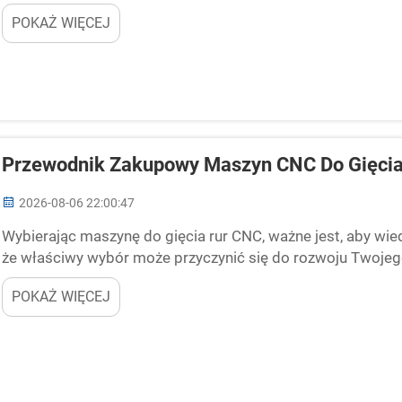
podczas jej gięcia...
POKAŻ WIĘCEJ
Przewodnik Zakupowy Maszyn CNC Do Gięcia
2026-08-06 22:00:47
Wybierając maszynę do gięcia rur CNC, ważne jest, aby wied
że właściwy wybór może przyczynić się do rozwoju Twojego
określone kształty. Są powszechnie stosowane w wielu bra
POKAŻ WIĘCEJ