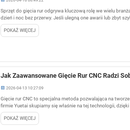
2026-04-18 08:49:22
Sprzęt do gięcia rur odgrywa kluczową rolę we wielu bran
dzień i noc bez przerwy. Jeśli ulegną one awarii lub zbyt
problemy. Firmy polegają na maszynach do gięcia rur...
POKAŻ WIĘCEJ
Jak Zaawansowane Gięcie Rur CNC Radzi Sob
2026-04-13 10:27:09
Gięcie rur CNC to specjalna metoda pozwalająca na tworz
firmie Yuetai skupiamy się właśnie na tej technologii, dzi
rzeczywiste produkty staje się łatwiejsze. W przeciwieńst
POKAŻ WIĘCEJ
maszyny sterowane komputerowo, które gięją...