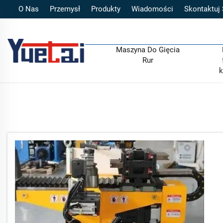
O Nas
Przemysł
Produkty
Wiadomości
Skontaktuj
Maszyna Do Gięcia
Rur
k