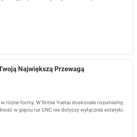
ry szybko i z dużą precyzją, w...
 Twoją Największą Przewagą
 w różne formy. W firmie Yuetai doskonale rozumiemy,
ość w gięciu rur CNC nie dotyczy wyłącznie estetyki.
łowego działania każdej części...