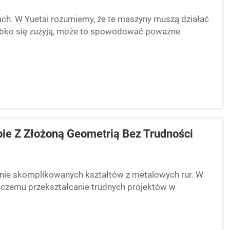
żach. W Yuetai rozumiemy, że te maszyny muszą działać
 szybko się zużyją, może to spowodować poważne
ie Z Złożoną Geometrią Bez Trudności
enie skomplikowanych kształtów z metalowych rur. W
ęki czemu przekształcanie trudnych projektów w
wie do starszych metod gięcia rur CNC wykorzystuje