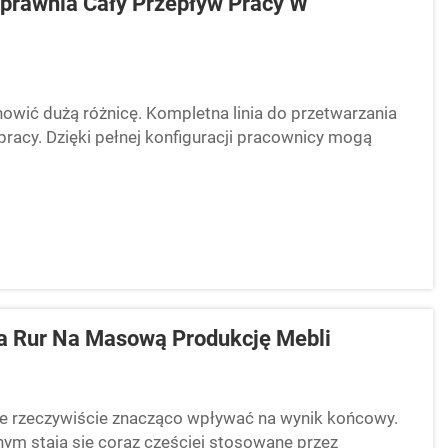
sprawnia Cały Przepływ Pracy W
wić dużą różnicę. Kompletna linia do przetwarzania
e pracy. Dzięki pełnej konfiguracji pracownicy mogą
 oszczędza czas, ale także...
 Rur Na Masową Produkcję Mebli
oże rzeczywiście znacząco wpływać na wynik końcowy.
m stają się coraz częściej stosowane przez