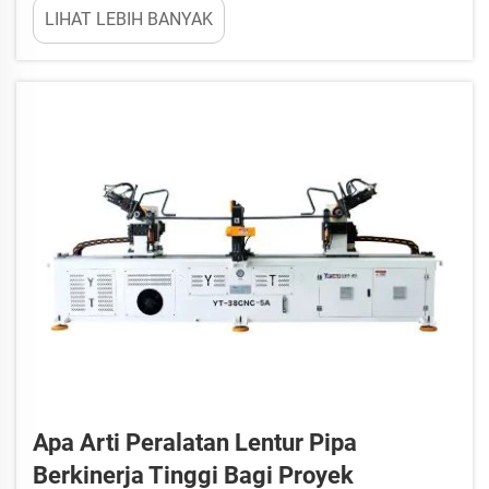
LIHAT LEBIH BANYAK
pentingnya menjalankan proses ini secara tepat.
Ketepatan dalam pembengkokan tabung CNC tidak
hanya menyangkut tampilan yang baik, tetapi juga
menjamin setiap komponen berfungsi dengan
baik...
Apa Arti Peralatan Lentur Pipa
Berkinerja Tinggi Bagi Proyek