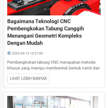
Bagaimana Teknologi CNC
Pembengkokan Tabung Canggih
Menangani Geometri Kompleks
Dengan Mudah
2026-04-13 10:27:09
Pembengkokan tabung CNC merupakan metode
khusus yang mampu membentuk bentuk rumit dari
tabung logam. Di Yuetai, kami berfokus pada teknik
LIHAT LEBIH BANYAK
ini sehingga memudahkan transformasi desain
yang kompleks menjadi produk nyata. Berbeda
dengan metode konvensional, pembengkokan
tabung CNC menggunakan mesin komputer yang
membengkokkan...