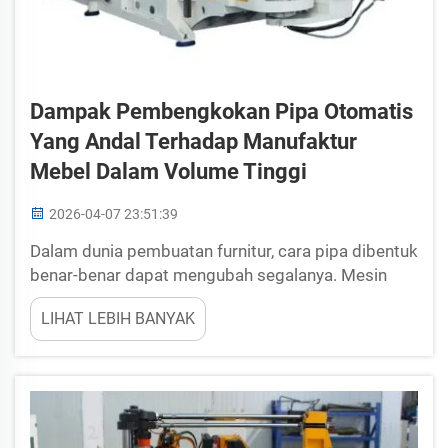
Dampak Pembengkokan Pipa Otomatis
Yang Andal Terhadap Manufaktur
Mebel Dalam Volume Tinggi
2026-04-07 23:51:39
Dalam dunia pembuatan furnitur, cara pipa dibentuk
benar-benar dapat mengubah segalanya. Mesin
pembengkok pipa otomatis yang andal kini
LIHAT LEBIH BANYAK
semakin banyak digunakan oleh para pembuat
furnitur. Proses ini berarti mesin membengkokkan
pipa secara cepat dan presisi, w...