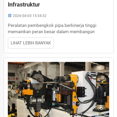
Infrastruktur
2026-04-03 15:34:32
Peralatan pembengkok pipa berkinerja tinggi
memainkan peran besar dalam membangun
infrastruktur yang kokoh dan tahan lama. Ketika
LIHAT LEBIH BANYAK
perusahaan seperti Yuetai memproduksi peralatan
ini, mereka membantu para pekerja membentuk
pipa secara presisi. Hal ini memungkinkan proyek-
proyek seperti jembatan, jalan raya, dan gedung
diselesaikan...