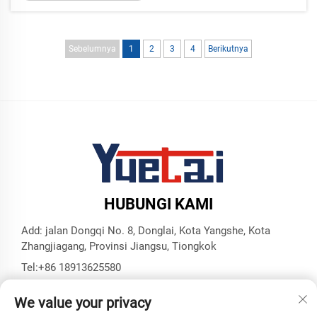
bentuk dan kekuatannya. Jika proses
pembengkokan dilakukan secara tidak tepat, pipa
dapat mengalami penyok atau area yang melemah
Sebelumnya
1
2
3
4
Berikutnya
—kondisi yang berbahaya. Di Yuetai...
HUBUNGI KAMI
Add: jalan Dongqi No. 8, Donglai, Kota Yangshe, Kota
Zhangjiagang, Provinsi Jiangsu, Tiongkok
Tel:
+86 18913625580
Surel:
[email protected]
We value your privacy