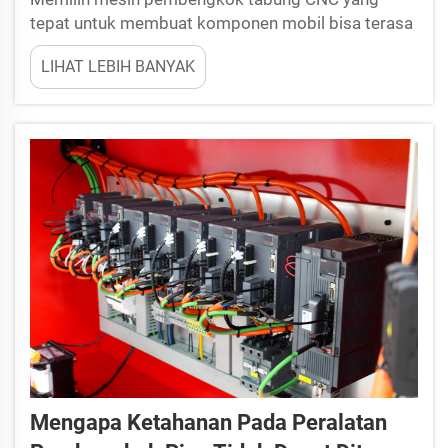
tepat untuk membuat komponen mobil bisa terasa
rumit. Dengan banyak pilihan yang tersedia, penting
LIHAT LEBIH BANYAK
untuk mengetahui kriteria yang harus diperhatikan.
Mesin pembengkok tabung CNC membantu
membentuk tabung logam menjadi desain spesifik
yang dibutuhkan untuk kendaraan...
Mengapa Ketahanan Pada Peralatan