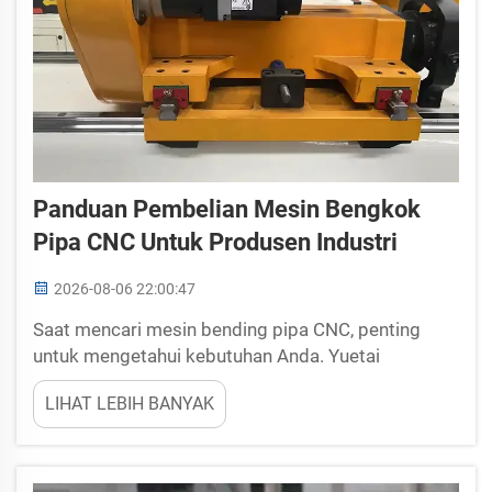
Panduan Pembelian Mesin Bengkok
Pipa CNC Untuk Produsen Industri
2026-08-06 22:00:47
Saat mencari mesin bending pipa CNC, penting
untuk mengetahui kebutuhan Anda. Yuetai
memahami bahwa membuat pilihan yang tepat
LIHAT LEBIH BANYAK
dapat membantu pertumbuhan bisnis Anda. Mesin-
mesin ini digunakan untuk membengkokkan pipa
ke bentuk tertentu. Mesin-mesin ini umum
digunakan di banyak ind...