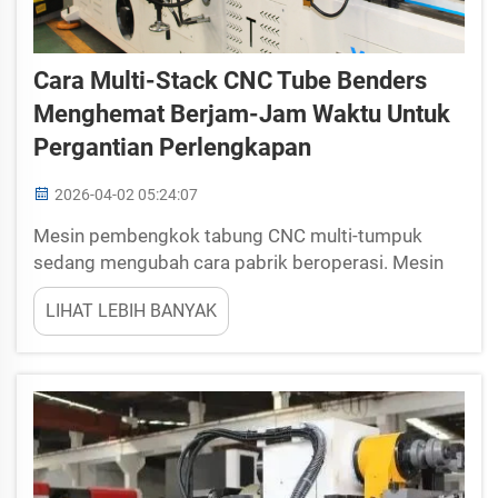
Cara Multi-Stack CNC Tube Benders
Menghemat Berjam-Jam Waktu Untuk
Pergantian Perlengkapan
2026-04-02 05:24:07
Mesin pembengkok tabung CNC multi-tumpuk
sedang mengubah cara pabrik beroperasi. Mesin
ini membuat proses pembengkokan tabung logam
LIHAT LEBIH BANYAK
menjadi lebih sederhana dan lebih cepat. Hal ini
sangat penting karena perusahaan berupaya
memangkas waktu dan biaya. Perubahan peralatan
(tooling changeover), yaitu pergantian alat untuk
berbagai produk, sering kali...