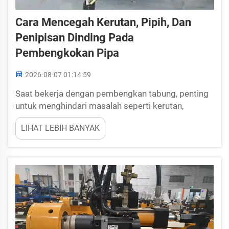
Cara Mencegah Kerutan, Pipih, Dan
Penipisan Dinding Pada
Pembengkokan Pipa
2026-08-07 01:14:59
Saat bekerja dengan pembengkan tabung, penting
untuk menghindari masalah seperti kerutan,
perataan, dan pengurangan ketebalan dinding.
LIHAT LEBIH BANYAK
Masalah-masalah ini dapat terjadi jika proses
pembengkan tidak dilakukan secara hati-hati.
Kerutan adalah tonjolan yang terbentuk pada
tabung saat dibengkokkan, ...