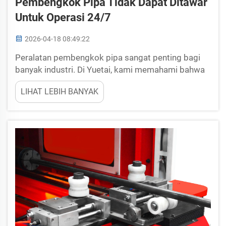
Pembengkok Pipa Tidak Dapat Ditawar
Untuk Operasi 24/7
2026-04-18 08:49:22
Peralatan pembengkok pipa sangat penting bagi
banyak industri. Di Yuetai, kami memahami bahwa
mesin-mesin ini harus beroperasi siang dan malam
LIHAT LEBIH BANYAK
tanpa henti. Jika mesin-mesin ini rusak atau aus
terlalu cepat, hal ini dapat menyebabkan masalah
serius. Perusahaan bergantung pada mesin
pembengkok pipa...