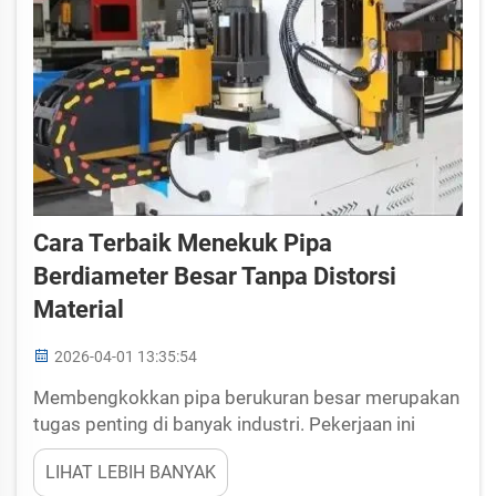
Cara Terbaik Menekuk Pipa
Berdiameter Besar Tanpa Distorsi
Material
2026-04-01 13:35:54
Membengkokkan pipa berukuran besar merupakan
tugas penting di banyak industri. Pekerjaan ini
bukan sekadar menciptakan lengkungan;
LIHAT LEBIH BANYAK
melainkan juga memastikan pipa mempertahankan