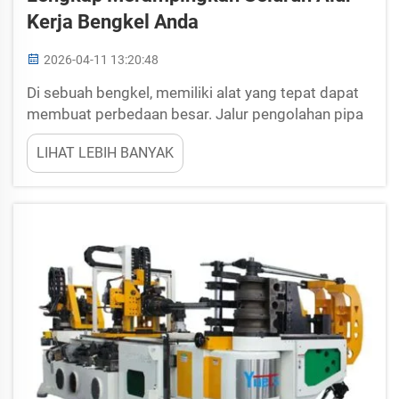
Kerja Bengkel Anda
2026-04-11 13:20:48
Di sebuah bengkel, memiliki alat yang tepat dapat
membuat perbedaan besar. Jalur pengolahan pipa
lengkap merupakan salah satu alat tersebut yang
LIHAT LEBIH BANYAK
membantu merampingkan pekerjaan. Dengan
setup lengkap, pekerja dapat memotong,
membengkokkan, dan membentuk pipa secara
cepat dan mudah. Hal ini tidak hanya menghemat
waktu, tetapi juga ...