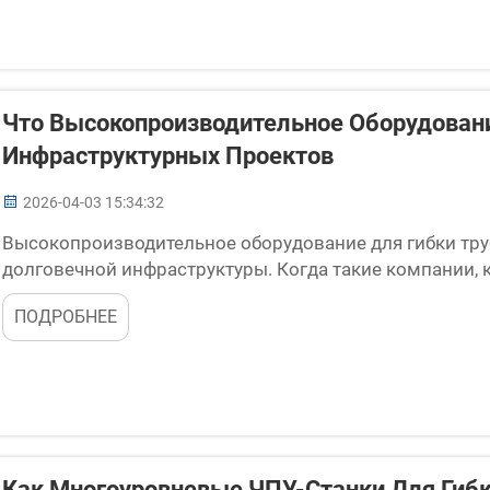
Что Высокопроизводительное Оборудовани
Инфраструктурных Проектов
2026-04-03 15:34:32
Высокопроизводительное оборудование для гибки тру
долговечной инфраструктуры. Когда такие компании, к
помогают рабочим точно формировать трубы. Это поз
ПОДРОБНЕЕ
связанные со строительством мостов, дорог и зданий..
Как Многоуровневые ЧПУ-Станки Для Гибк