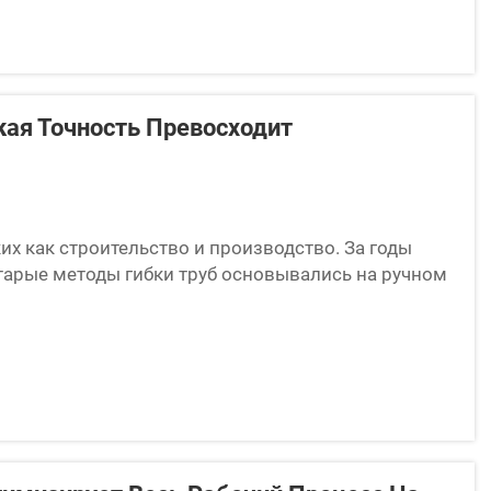
кая Точность Превосходит
ких как строительство и производство. За годы
тарые методы гибки труб основывались на ручном
чительной физической силы и много...