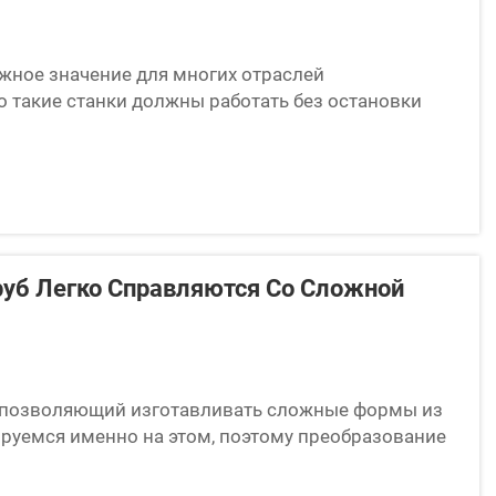
жное значение для многих отраслей
 такие станки должны работать без остановки
о изнашиваются, это может привести к серьёзным
руб...
руб Легко Справляются Со Сложной
д, позволяющий изготавливать сложные формы из
ируемся именно на этом, поэтому преобразование
. В отличие от традиционных методов, гибка труб
ризированных станков, которые изгибают...