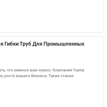
я на трубе при её изгибе...
Для Гибки Труб Для Промышленных
ть, что именно вам нужно. Компания Yuetai
ь росту вашего бизнеса. Такие станки
широко применяются во многих отраслях...