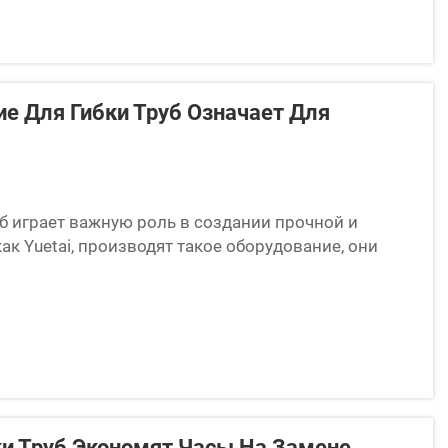
е Для Гибки Труб Означает Для
б играет важную роль в создании прочной и
ак Yuetai, производят такое оборудование, они
воляет успешно реализовывать проекты,
.
и Труб Экономят Часы На Замене