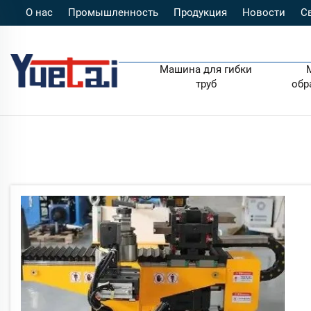
О нас
Промышленность
Продукция
Новости
С
Машина для гибки
труб
обр