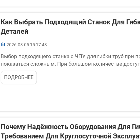
Как Выбрать Подходящий Станок Для Гиб
Деталей
2026-08-05 15:17:48
Выбор подходящего станка с ЧПУ для гибки труб при
показаться сложным. При большом количестве доступ
внимание. Станок с ЧПУ для гибки труб позволяет фо
ПОДРОБНЕЕ
конструкции, необходимые для автомобилей...
Почему Надёжность Оборудования Для Ги
Требованием Для Круглосуточной Эксплуа