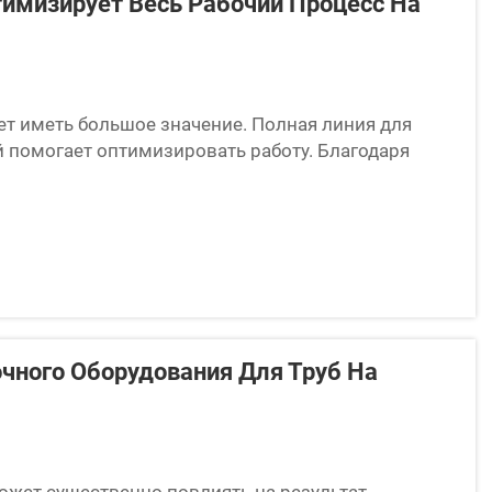
тимизирует Весь Рабочий Процесс На
т иметь большое значение. Полная линия для
й помогает оптимизировать работу. Благодаря
зать, гнуть и формовать трубы. Это не только
чного Оборудования Для Труб На
жет существенно повлиять на результат.