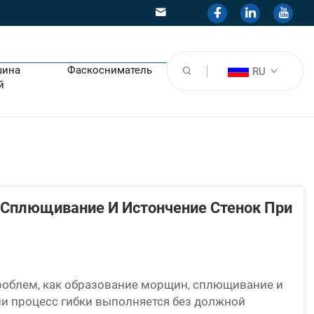
шина
Фаскосниматель
RU
й
 Сплющивание И Истончение Стенок При
 проблем, как образование морщин, сплющивание и
сли процесс гибки выполняется без должной