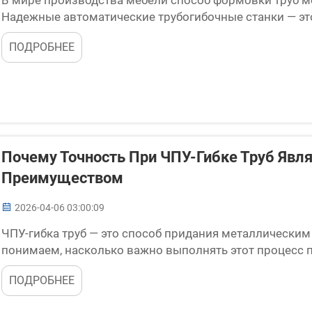
Надежные автоматические трубогибочные станки — это
производители мебели. Данный процесс означает, что
ПОДРОБНЕЕ
точностью, в...
Почему Точность При ЧПУ-Гибке Труб Яв
Преимуществом
2026-04-06 03:00:09
ЧПУ-гибка труб — это способ придания металлическим
понимаем, насколько важно выполнять этот процесс п
только для эстетики. Она также обеспечивает работос
ПОДРОБНЕЕ