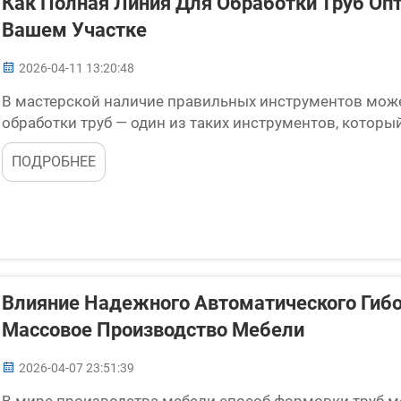
Как Полная Линия Для Обработки Труб Оп
Вашем Участке
2026-04-11 13:20:48
В мастерской наличие правильных инструментов може
обработки труб — один из таких инструментов, которы
полной комплектации рабочие могут быстро и легко ре
ПОДРОБНЕЕ
экономит время, но и...
Влияние Надежного Автоматического Гибо
Массовое Производство Мебели
2026-04-07 23:51:39
В мире производства мебели способ формовки труб мо