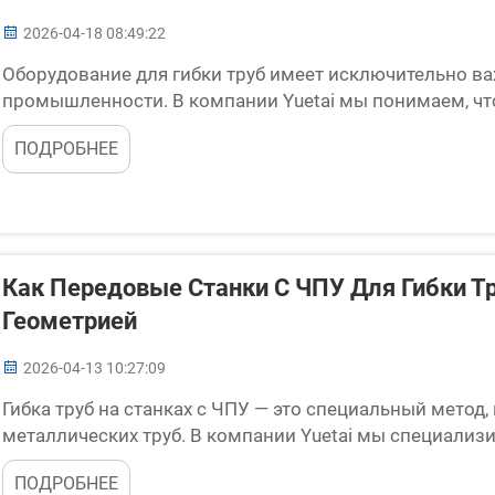
2026-04-18 08:49:22
Оборудование для гибки труб имеет исключительно ва
промышленности. В компании Yuetai мы понимаем, что
круглосуточно. Если они выходят из строя или быстр
ПОДРОБНЕЕ
проблемам. Компании полагаются на станки для гибки т
Как Передовые Станки С ЧПУ Для Гибки Т
Геометрией
2026-04-13 10:27:09
Гибка труб на станках с ЧПУ — это специальный мето
металлических труб. В компании Yuetai мы специализ
сложных проектов в готовые изделия становится проще
ПОДРОБНЕЕ
на станках с ЧПУ осуществляется с помощью компьюте