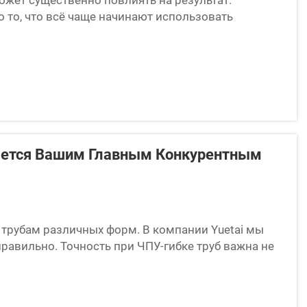
 то, что всё чаще начинают использовать
 станки сгибают трубы быстро и с высокой
ляется Вашим Главным Конкурентным
 трубам различных форм. В компании Yuetai мы
равильно. Точность при ЧПУ-гибке труб важна не
пособность каждой детали...