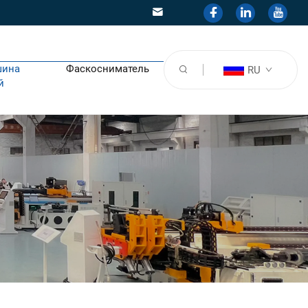
шина
Фаскосниматель
RU
й