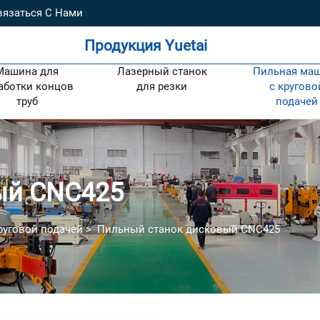
вязаться С Нами
Продукция Yuetai
Машина для
Лазерный станок
Пильная ма
аботки концов
для резки
с кругово
труб
подачей
ый CNC425
руговой подачей
>
Пильный станок дисковый CNC425