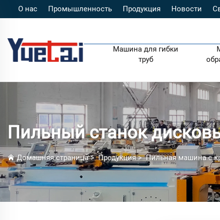
О нас
Промышленность
Продукция
Новости
С
Машина для гибки
труб
обр
Пильный станок дисков
Домашняя страница
>
Продукция
>
Пильная машина с к