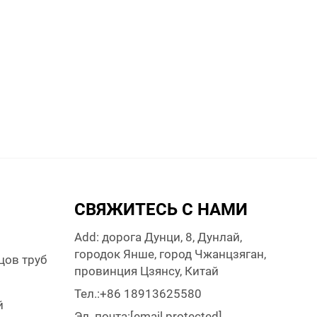
СВЯЖИТЕСЬ С НАМИ
Add: дорога Дунци, 8, Дунлай,
городок Янше, город Чжанцзяган,
цов труб
провинция Цзянсу, Китай
и
Тел.:
+86 18913625580
й
Эл. почта:
[email protected]