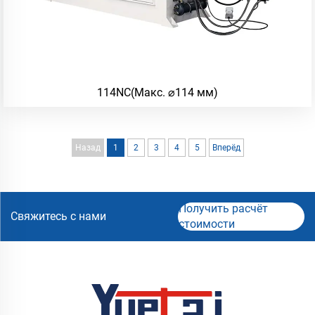
114NC(Макс. ⌀114 мм)
Назад
1
2
3
4
5
Вперёд
Получить расчёт
Свяжитесь с нами
стоимости