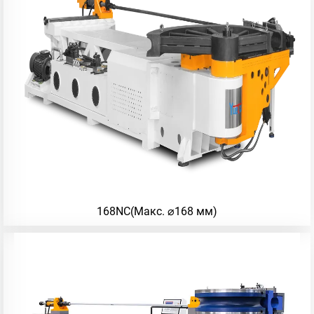
168NC(Макс. ⌀168 мм)