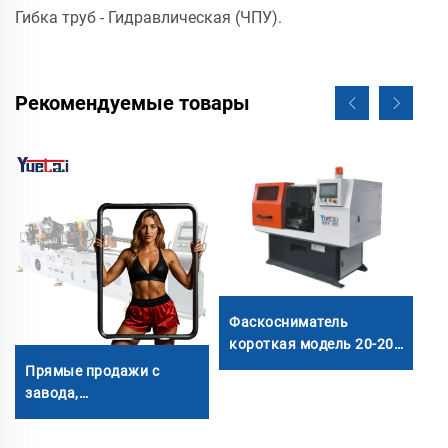
Гибка труб - Гидравлическая (ЧПУ).
Рекомендуемые товары
Фаскосниматель
П
короткая модель 20-200
а
мм
3
Прямые продажи с
завода,
двухголовочный
автоматический