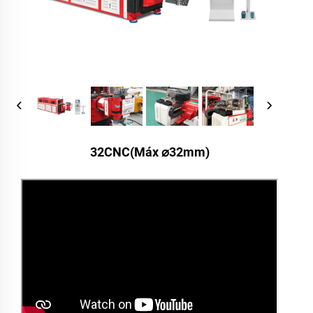
32CNC(Máx ⌀32mm)