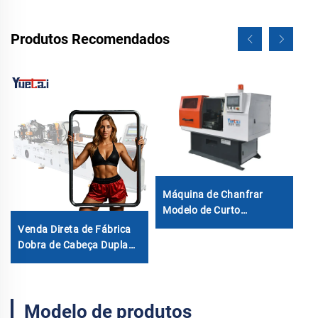
Produtos Recomendados
Máquina de Chanfrar
To
Modelo de Curto
3
Comprimento 20-200mm
Venda Direta de Fábrica
Dobra de Cabeça Dupla
Automática Hidráulica
Dobra de Tubo em Aço
Carbono Máquina de
Modelo de produtos
Dobrar Tubos e Tubos