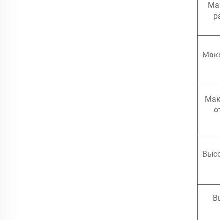
Ма
р
Макс
Мак
о
Высо
В