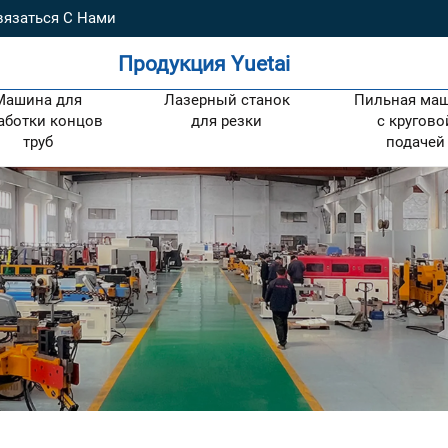
вязаться С Нами
Продукция Yuetai
Машина для
Лазерный станок
Пильная ма
аботки концов
для резки
с кругово
труб
подачей