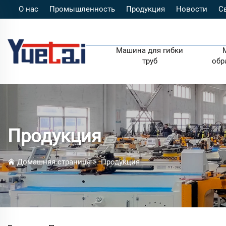
О нас
Промышленность
Продукция
Новости
С
Машина для гибки
труб
обр
Продукция
Домашняя страница
>
Продукция