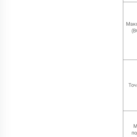
Макс
(B
Точ
М
по