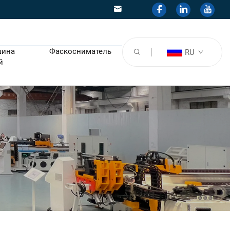
шина
Фаскосниматель
RU
й