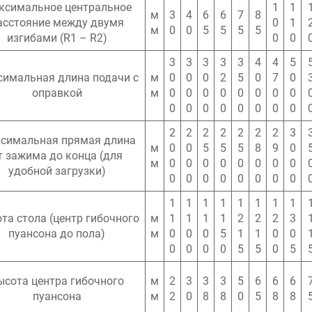
ксимальное центральное
1
1
м
3
4
6
6
7
8
асстояние между двумя
0
1
м
0
0
5
5
5
5
изгибами (R1 – R2)
0
0
3
3
3
3
3
4
4
5
имальная длина подачи с
м
0
0
0
2
5
0
7
0
оправкой
м
0
0
0
0
0
0
0
0
0
0
0
0
0
0
0
0
2
2
2
2
2
2
2
3
симальная прямая длина
м
0
0
5
5
5
8
9
0
т зажима до конца (для
м
0
0
0
0
0
0
0
0
удобной загрузки)
0
0
0
0
0
0
0
0
1
1
1
1
1
1
1
1
та стола (центр гибочного
м
1
1
1
1
2
2
2
3
пуансона до пола)
м
0
0
0
5
1
1
0
0
0
0
0
0
5
5
0
5
ысота центра гибочного
м
2
3
3
3
5
6
6
6
пуансона
м
2
0
8
8
0
5
8
8