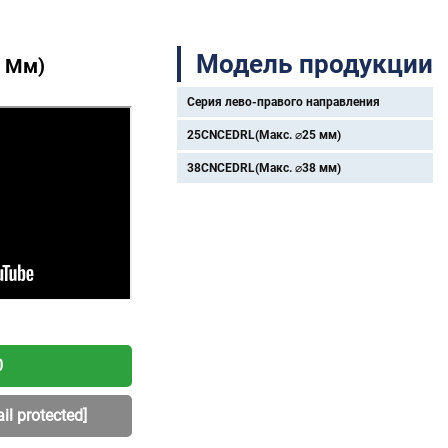
Модель продукции
5 Мм)
Серия лево-правого направления
25CNCEDRL(Макс. ⌀25 мм)
38CNCEDRL(Макс. ⌀38 мм)
0
il protected]