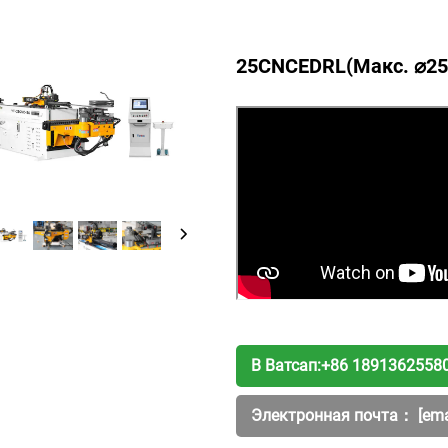
25CNCEDRL(Макс. ⌀2
В Ватсап:
+86 1891362558
Электронная почта：
[ema