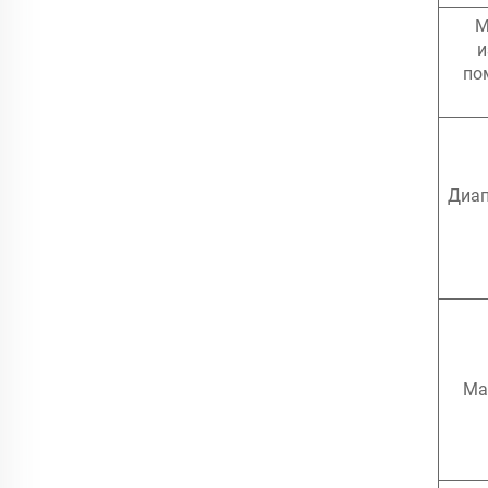
М
и
по
Диап
Ма