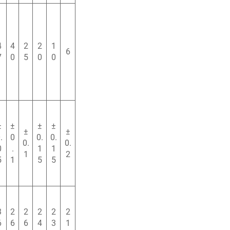
4
4
2
2
1
6
7
0
5
0
0
±
±
±
±
±
±
.
0
0.
0.
0.
0.
0
.
1
1
1
2
5
1
5
5
3
2
2
2
2
2
6
6
6
4
3
1