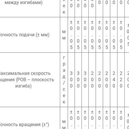
между изгибами)
0
0
0
0
е
0
0
0
0
к
±
±
±
±
±
±
±
±
0
0
0
0
0
0
0
0
м
0
очность подачи (± мм)
.
.
.
.
.
.
.
.
м
0
0
0
0
0
0
0
0
5
5
5
5
5
5
5
5
г
р
а
аксимальная скорость
3
3
3
2
2
2
2
2
д
ащения (POB – плоскость
0
0
0
0
0
0
4
2
/
изгиба)
0
0
0
0
0
0
0
0
с
е
к
±
±
±
±
±
±
±
±
0
0
0
0
0
0
0
0
м
0
Точность вращения (±°)
.
.
.
.
.
.
.
.
м