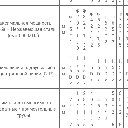
6
0
5
5
5
5
φ
φ
φ
φ
φ
φ
2
3
φ
φ
4
5
7
аксимальная мощность
1
0
2
6
6
м
2
2
0
иба – Нержавеющая сталь
5
*
*
2
5
м
*
*
*
(σs = 600 МПа)
*
1
1
*
*
1,
1,
1,
1
1
,
,
2
2
2
5
5
0
2
1
1
1
1,
1,
1,
1,
1,
1
,
,
,
имальный радиус изгиба
м
5
5
5
5
5
5
5
5
центральной линии (CLR)
м
D
D
D
D
D
D
D
D
<
<
<
<
<
<
<
<
1
1
2
4
5
6
2
6
8
0
4
5
0
0
симальная вместимость –
м
*
*
*
*
5
0
*
*
дратные / прямоугольные
м
1
1
1
1
*
*
2
2
трубы
2
.
.
.
.
2
2
.
.
2
5
5
5
5
5