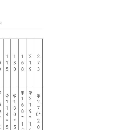
ы
1
1
1
1
2
2
0
1
3
6
1
7
0
5
0
8
9
3
φ
φ
φ
φ
φ
φ
1
1
2
1
1
2
0
6
1
1
3
7
0
8
9
4
0
0*
*
*
*
*
*
2
.
1
1
5
5
0