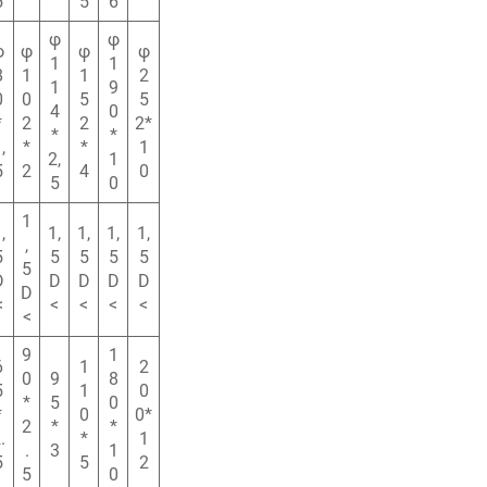
5
5
6
φ
φ
φ
φ
φ
φ
1
1
8
1
1
2
1
9
0
0
5
5
4
0
*
2
2
2*
*
*
,
*
*
1
2,
1
5
2
4
0
5
0
1
,
1,
1,
1,
1,
,
5
5
5
5
5
5
D
D
D
D
D
D
<
<
<
<
<
<
9
1
6
1
2
0
9
8
5
1
0
*
5
0
*
0
0*
2
*
*
.
*
1
.
3
1
5
5
2
5
0