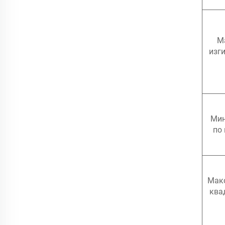
М
изг
Мин
по 
Мак
ква