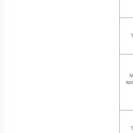
Т
М
вр