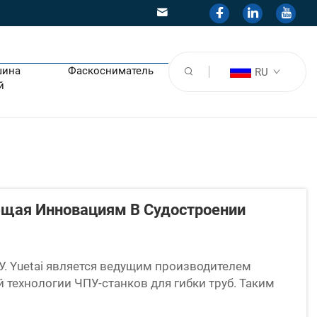
шина
Фаскосниматель
RU
й
ующая Инновациям В Судостроении
У. Yuetai является ведущим производителем
й технологии ЧПУ-станков для гибки труб. Таким
ать и изготавливать форму металлических труб,