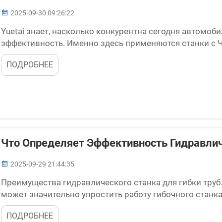
2025-09-30 09:26:22
Yuetai знает, насколько конкурентна сегодня автомо
эффективность. Именно здесь применяются станки с ЧП
повысить точность, снизить затраты, обеспечить безо
ПОДРОБНЕЕ
функциональные возможности. Давайте посмотрим, по
Что Определяет Эффективность Гидравлич
2025-09-29 21:44:35
Преимущества гидравлического станка для гибки труб. 
может значительно упростить работу гибочного станка
производительность влияют несколько рабочих парамет
ПОДРОБНЕЕ