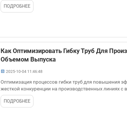
Zhangjiagang Yuetai Precision Machinery Co., Ltd. стремитс
ПОДРОБНЕЕ
Как Оптимизировать Гибку Труб Для Прои
Объемом Выпуска
2025-10-04 11:46:48
Оптимизация процессов гибки труб для повышения эф
жесткой конкуренции на производственных линиях с
показатели процесса гибки труб и снизить затраты. М
ПОДРОБНЕЕ
высокого ...