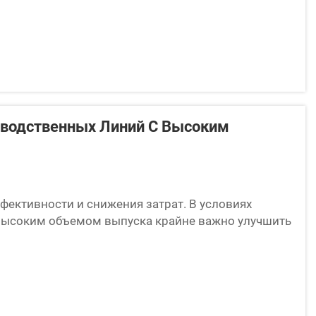
я к интегр...
зводственных Линий С Высоким
фективности и снижения затрат. В условиях
 высоким объемом выпуска крайне важно улучшить
ы, компания Yuetai, понимаем необходимость