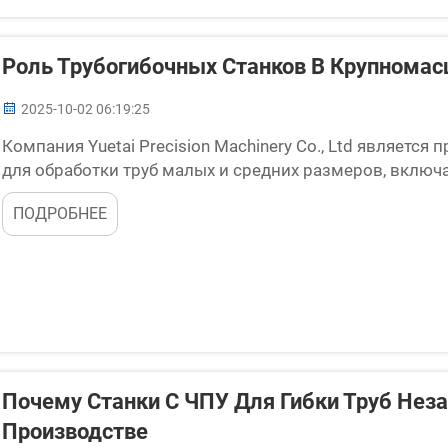
Роль Трубогибочных Станков В Крупнома
2025-10-02 06:19:25
Компания Yuetai Precision Machinery Co., Ltd являет
для обработки труб малых и средних размеров, включа
тяжелые трубогибочные станки с ЧПУ, автоматически
ПОДРОБНЕЕ
разрабатывается...
Почему Станки С ЧПУ Для Гибки Труб Не
Производстве