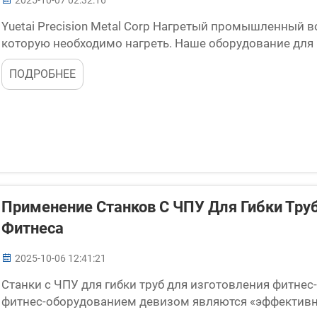
2025-10-07 02:32:16
Yuetai Precision Metal Corp Нагретый промышленный в
которую необходимо нагреть. Наше оборудование для 
превосходство для достижения наилучших результато
ПОДРОБНЕЕ
передовых технологий...
Применение Станков С ЧПУ Для Гибки Тру
Фитнеса
2025-10-06 12:41:21
Станки с ЧПУ для гибки труб для изготовления фитнес
фитнес-оборудованием девизом являются «эффективно