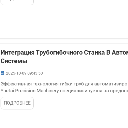
трансформ...
Интеграция Трубогибочного Станка В Авт
Системы
2025-10-09 09:43:50
Эффективная технология гибки труб для автоматизир
Yuetai Precision Machinery специализируется на пред
производственных систем благодаря нашему техническ
ПОДРОБНЕЕ
Модель J...