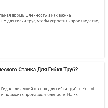
бильная промышленность и как важна
У для гибки труб, чтобы упростить производство,
пасность и значительно расширить
чему...
еского Станка Для Гибки Труб?
Гидравлический станок для гибки труб от Yuetai
 и повысить производительность. На их
ров. Один из т...