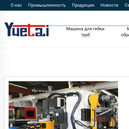
О нас
Промышленность
Продукция
Новости
С
Машина для гибки
труб
обр