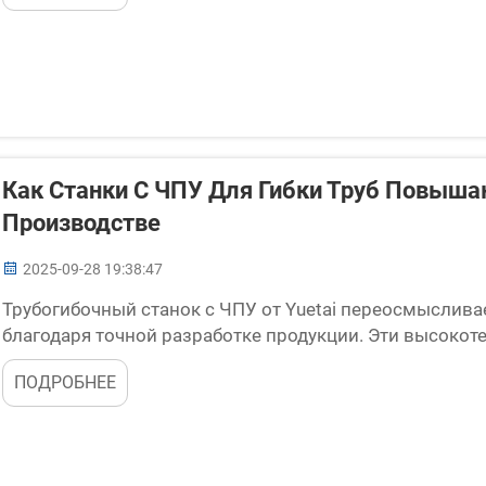
Как Станки С ЧПУ Для Гибки Труб Повыш
Производстве
2025-09-28 19:38:47
Трубогибочный станок с ЧПУ от Yuetai переосмыслив
благодаря точной разработке продукции. Эти высоко
преимуществ, которые способствуют оптимизации пр
ПОДРОБНЕЕ
продуктов...