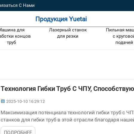
вязаться С Нами
Продукция Yuetai
Машина для
Лазерный станок
Пильная ма
аботки концов
для резки
с кругово
труб
подачей
Технология Гибки Труб С ЧПУ, Способств
2025-10-10 16:29:12
Максимизация потенциала технологий гибки труб с ЧП
станков для гибки труб в этой отрасли благодаря наше
образом, мы можем с высокой точностью контролиров
ПОДРОБНЕЕ