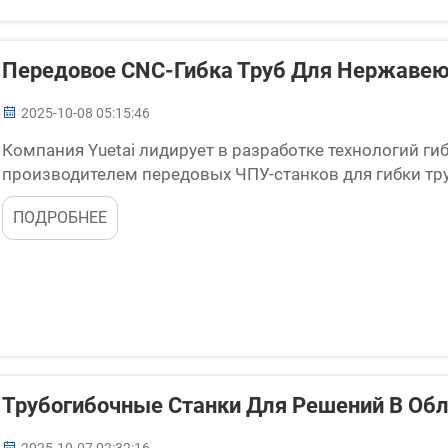
Передовое CNC-Гибка Труб Для Нержавею
2025-10-08 05:15:46
Компания Yuetai лидирует в разработке технологий г
производителем передовых ЧПУ-станков для гибки тр
нашему точному инженерному подходу оптовые покуп
ПОДРОБНЕЕ
прочности в промышленности...
Трубогибочные Станки Для Решений В Об