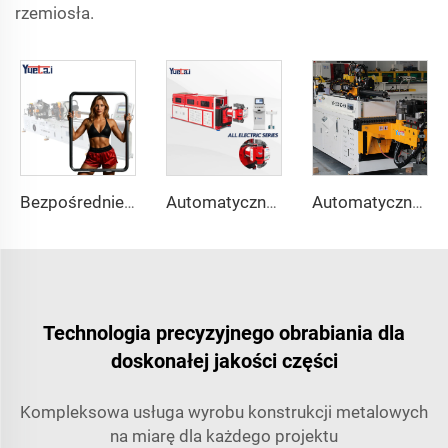
rzemiosła.
Bezpośrednie sprzedaży z fabryki podwójna głowica automatycznego hydraulicznego zginacza rur ze stali węglowej maszyna do gięcia rur i rur
Automatyczna w pełni elektryczna obrotowa dwukierunkowa seria CNC do gięcia rur metalowych i stalowych Maszyna do gięcia rur
Automatyczna Dwuramienna Maszyna Gięcia Rur CNC jednoczesny system gięcia dwustronnego dla wydechów i balustrad maszyna do gięcia rur
Technologia precyzyjnego obrabiania dla
doskonałej jakości części
Kompleksowa usługa wyrobu konstrukcji metalowych
na miarę dla każdego projektu