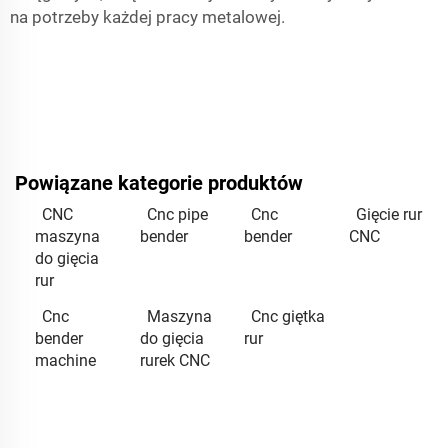
na potrzeby każdej pracy metalowej.
Powiązane kategorie produktów
CNC
Cnc pipe
Cnc
Gięcie rur
maszyna
bender
bender
CNC
do gięcia
rur
Cnc
Maszyna
Cnc giętka
bender
do gięcia
rur
machine
rurek CNC