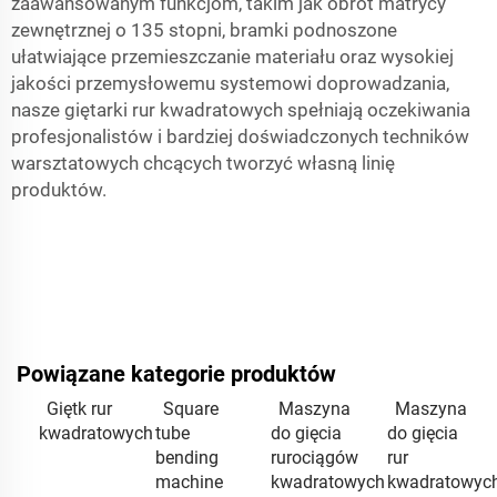
zaawansowanym funkcjom, takim jak obrót matrycy
zewnętrznej o 135 stopni, bramki podnoszone
ułatwiające przemieszczanie materiału oraz wysokiej
jakości przemysłowemu systemowi doprowadzania,
nasze giętarki rur kwadratowych spełniają oczekiwania
profesjonalistów i bardziej doświadczonych techników
warsztatowych chcących tworzyć własną linię
produktów.
Powiązane kategorie produktów
Giętk rur
Square
Maszyna
Maszyna
kwadratowych
tube
do gięcia
do gięcia
bending
rurociągów
rur
machine
kwadratowych
kwadratowyc