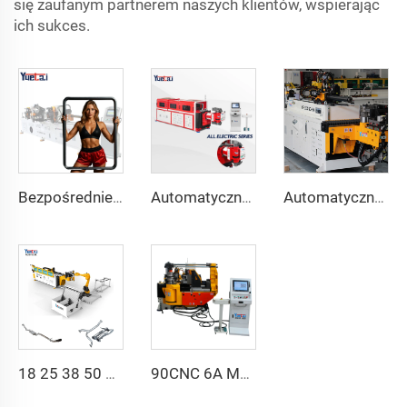
się zaufanym partnerem naszych klientów, wspierając
ich sukces.
Bezpośrednie sprzedaży z fabryki podwójna głowica automatycznego hydraulicznego zginacza rur ze stali węglowej maszyna do gięcia rur i rur
Automatyczna w pełni elektryczna obrotowa dwukierunkowa seria CNC do gięcia rur metalowych i stalowych Maszyna do gięcia rur
Automatyczna Dwuramienna Maszyna Gięcia Rur CNC jednoczesny system gięcia dwustronnego dla wydechów i balustrad maszyna do gięcia rur
18 25 38 50 CNC 4A 2S Maszyna do gięcia rur automatycznych i cienkościennych z funkcją gięcia hydraulicznego o średnicy 1 cala, 2 cali, 3 cali Linia cenowa
90CNC 6A MS CNC Giętarka rur żeliwnych prostokątnych z silnikiem