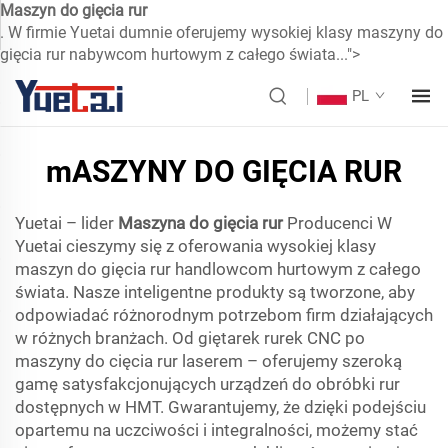
Maszyn do gięcia rur
. W firmie Yuetai dumnie oferujemy wysokiej klasy maszyny do
gięcia rur nabywcom hurtowym z całego świata...">
PL
mASZYNY DO GIĘCIA RUR
Yuetai – lider
Maszyna do gięcia rur
Producenci W
Yuetai cieszymy się z oferowania wysokiej klasy
maszyn do gięcia rur handlowcom hurtowym z całego
świata. Nasze inteligentne produkty są tworzone, aby
odpowiadać różnorodnym potrzebom firm działających
w różnych branżach. Od giętarek rurek CNC po
maszyny do cięcia rur laserem – oferujemy szeroką
gamę satysfakcjonujących urządzeń do obróbki rur
dostępnych w HMT. Gwarantujemy, że dzięki podejściu
opartemu na uczciwości i integralności, możemy stać