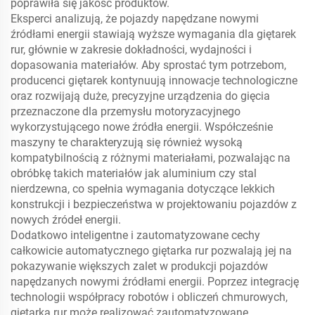
poprawiła się jakość produktów.
Eksperci analizują, że pojazdy napędzane nowymi
źródłami energii stawiają wyższe wymagania dla giętarek
rur, głównie w zakresie dokładności, wydajności i
dopasowania materiałów. Aby sprostać tym potrzebom,
producenci giętarek kontynuują innowacje technologiczne
oraz rozwijają duże, precyzyjne urządzenia do gięcia
przeznaczone dla przemysłu motoryzacyjnego
wykorzystującego nowe źródła energii. Współcześnie
maszyny te charakteryzują się również wysoką
kompatybilnością z różnymi materiałami, pozwalając na
obróbkę takich materiałów jak aluminium czy stal
nierdzewna, co spełnia wymagania dotyczące lekkich
konstrukcji i bezpieczeństwa w projektowaniu pojazdów z
nowych źródeł energii.
Dodatkowo inteligentne i zautomatyzowane cechy
całkowicie automatycznego giętarka rur pozwalają jej na
pokazywanie większych zalet w produkcji pojazdów
napędzanych nowymi źródłami energii. Poprzez integrację
technologii współpracy robotów i obliczeń chmurowych,
giętarka rur może realizować zautomatyzowane