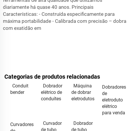
diariamente há quase 40 anos. Principais
Características: - Construída especificamente para
máxima portabilidade - Calibrada com precisão – dobra
com exatidão em
Categorias de produtos relacionadas
Conduit
Dobrador
Máquina
Dobradores
bender
elétrico de
de dobrar
de
conduítes
eletrodutos
eletroduto
elétrico
para venda
Curvador
Dobrador
Curvadores
de tubo
de tubo
de