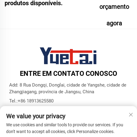
produtos disponíveis.
orçamento
agora
ENTRE EM CONTATO CONOSCO
Add: 8 Rua Dongqi, Donglai, cidade de Yangshe, cidade de
Zhangjiagang, província de Jiangsu, China
Tel.:
+86 18913625580
E-mail:
[email protected]
We value your privacy
We use cookies and similar tools to provide our services. If you
Direitos Autorais © Zhangjiagang Yuetai Precision Machinery
don't want to accept all cookies, click Personalize cookies.