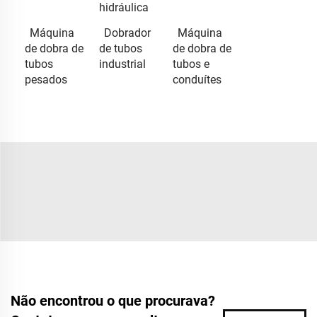
hidráulica
Máquina
Dobrador
Máquina
de dobra de
de tubos
de dobra de
tubos
industrial
tubos e
pesados
conduítes
Não encontrou o que procurava?