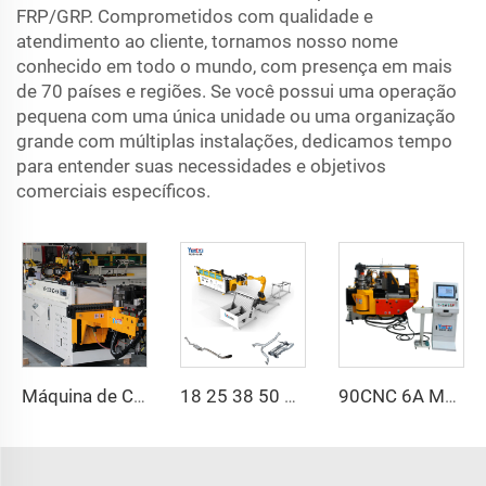
FRP/GRP. Comprometidos com qualidade e
atendimento ao cliente, tornamos nosso nome
conhecido em todo o mundo, com presença em mais
de 70 países e regiões. Se você possui uma operação
pequena com uma única unidade ou uma organização
grande com múltiplas instalações, dedicamos tempo
para entender suas necessidades e objetivos
comerciais específicos.
Máquina de Curvatura de Tubos CNC Automática com Braços Duplos Sistema de Conformação Bidirecional Simultânea para Canos de Escapamento e Corrimãos
18 25 38 50 CNC 4A 2S Máquina de Curvir Tubos Automática e Máquinas de Curvir Tubos de Aço Preço com Empurrão 1 Polegada 2 Polegadas 3 Polegadas Linha
90CNC 6A MS Máquina de Curvar Tubos CNC Ferro Tubulação Quadrada com Motor para Alumínio e Aço Inoxidável Tubos de Cobre