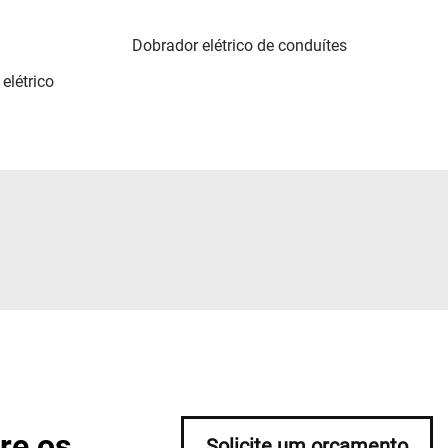
Dobrador elétrico de conduítes
elétrico
re os
Solicite um orçamento