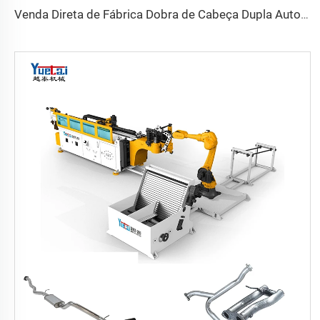
Venda Direta de Fábrica Dobra de Cabeça Dupla Automática Hidráulica Dobra de Tubo em Aço Carbono Máquina de Dobrar Tubos e Tubos