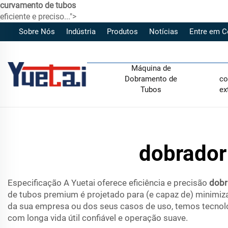
curvamento de tubos
eficiente e preciso...">
Sobre Nós
Indústria
Produtos
Notícias
Entre em C
Máquina de
Dobramento de
co
Tubos
ex
dobrador 
Especificação A Yuetai oferece eficiência e precisão
dobr
de tubos premium é projetado para (e capaz de) minimiza
da sua empresa ou dos seus casos de uso, temos tecnolo
com longa vida útil confiável e operação suave.