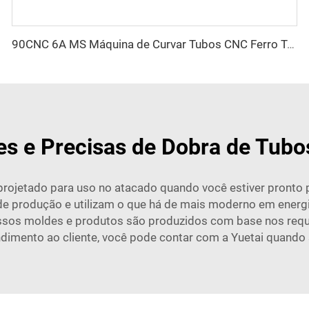
90CNC 6A MS Máquina de Curvar Tubos CNC Ferro Tubulação Quadrada com Motor para Alumínio e Aço Inoxidável Tubos de Cobre
es e Precisas de Dobra de Tubo
projetado para uso no atacado quando você estiver pronto
e produção e utilizam o que há de mais moderno em energia 
sos moldes e produtos são produzidos com base nos requi
ndimento ao cliente, você pode contar com a Yuetai quando s