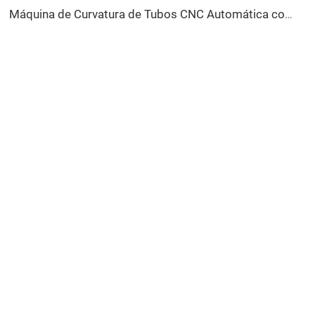
Máquina de Curvatura de Tubos CNC Automática com Braços Duplos Sistema de Conformação Bidirecional Simultânea para Canos de Escapamento e Corrimãos