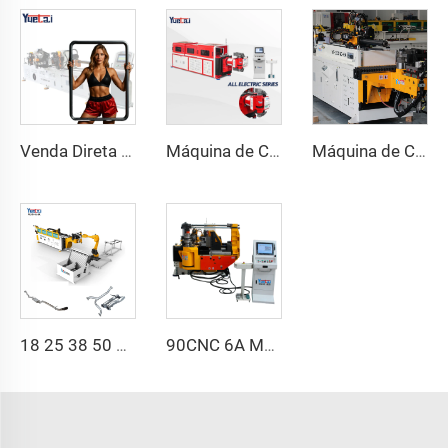
Venda Direta de Fábrica Dobra de Cabeça Dupla Automática Hidráulica Dobra de Tubo em Aço Carbono Máquina de Dobrar Tubos e Tubos
Máquina de Curvar Tubos de Série CNC Automática Totalmente Elétrica Rotativa Bidirecional para Tubos de Aço e Metal
Máquina de Curvatura de Tubos CNC Automática com Braços Duplos Sistema de Conformação Bidirecional Simultânea para Canos de Escapamento e Corrimãos
18 25 38 50 CNC 4A 2S Máquina de Curvir Tubos Automática e Máquinas de Curvir Tubos de Aço Preço com Empurrão 1 Polegada 2 Polegadas 3 Polegadas Linha
90CNC 6A MS Máquina de Curvar Tubos CNC Ferro Tubulação Quadrada com Motor para Alumínio e Aço Inoxidável Tubos de Cobre