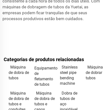
consistente a cada hora de todos os dias úteis. Com
máquinas de dobragem de tubos da Yuetai, as
empresas podem ficar tranquilas de que seus
processos produtivos estão bem cuidados.
Categorias de produtos relacionadas
Máquina
Stainless
Máquina
Equipamento
de dobra de
steel pipe
de dobrar
de
tubos
bending
tubos
fletamento
machine
de tubos
Máquina
Máquina
Dobra de
de dobra de
de dobra de
tubos de
tubos e
tubos e
aço
conduítes
canos
inoxidável