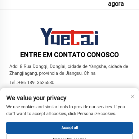
agora
ENTRE EM CONTATO CONOSCO
Add: 8 Rua Dongqi, Donglai, cidade de Yangshe, cidade de
Zhangjiagang, província de Jiangsu, China
Tel.:
+86 18913625580
E-mail:
[email protected]
We value your privacy
We use cookies and similar tools to provide our services. If you
Direitos Autorais © Zhangjiagang Yuetai Precision Machinery
don't want to accept all cookies, click Personalize cookies.
Co., Ltd. Todos os Direitos Reservados -
Política de
Privacidade
-
BLOG
Accept all