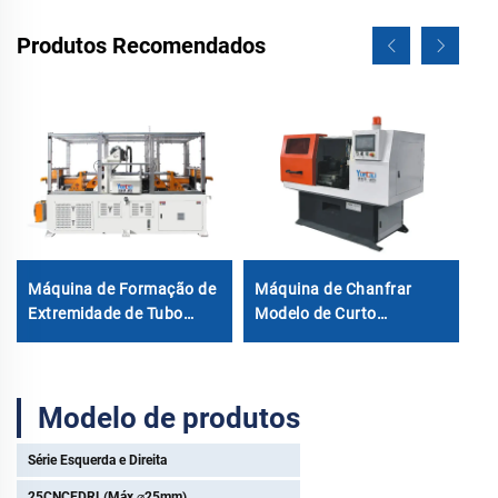
Produtos Recomendados
Máquina de Formação de
Máquina de Chanfrar
1
Extremidade de Tubo
Modelo de Curto
60CNCx2S
Comprimento 20-200mm
Modelo de produtos
Série Esquerda e Direita
25CNCEDRL(Máx ⌀25mm)