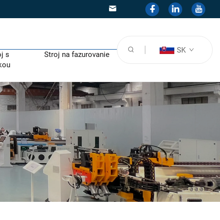
SK
j s
Stroj na fazurovanie
kou