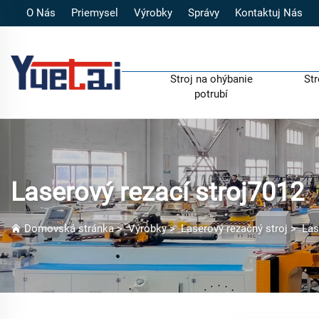
O Nás
Priemysel
Výrobky
Správy
Kontaktuj Nás
Stroj na ohýbanie
Str
potrubí
Laserový rezací stroj7012
Domovská stránka
>
Výrobky
>
Laserový rezačný stroj
>
Las