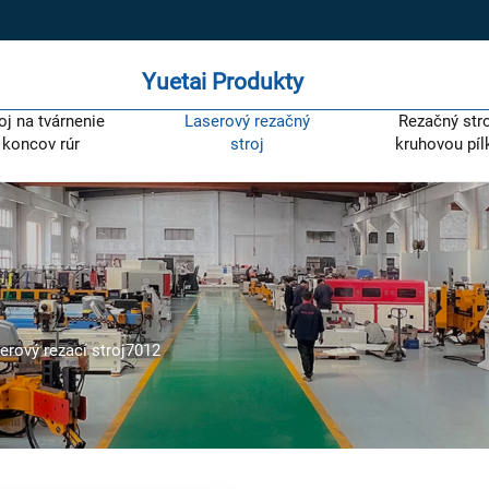
Yuetai Produkty
oj na tvárnenie
Laserový rezačný
Rezačný stro
koncov rúr
stroj
kruhovou píl
erový rezací stroj7012