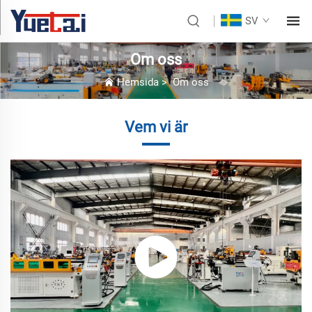
SV
Om oss
Hemsida
>
Om oss
Vem vi är