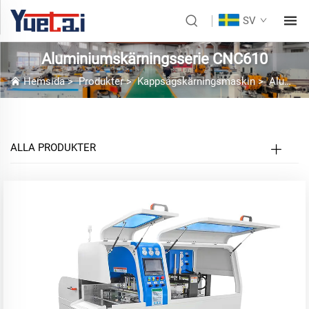
SV
Aluminiumskärningsserie CNC610
Hemsida
>
Produkter
>
Kappsågskärningsmaskin
>
Aluminiumskärningsserie CNC610
ALLA PRODUKTER