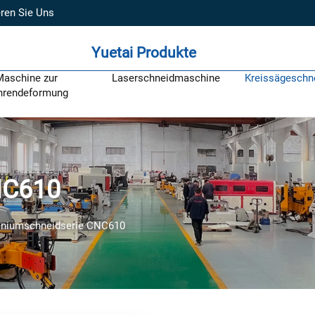
ren Sie Uns
Yuetai Produkte
Maschine zur
Laserschneidmaschine
Kreissägeschn
hrendeformung
NC610
iniumschneidserie CNC610