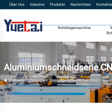
Über Uns
Industrie
Produkte
Nachrichten
Kontaktie
Rohrbiegemaschine
Ro
Aluminiumschneidserie C
Startseite
>
Produkte
>
Kreissägeschneidemaschine
>
Alum