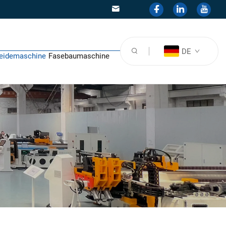
DE
eidemaschine
Fasebaumaschine