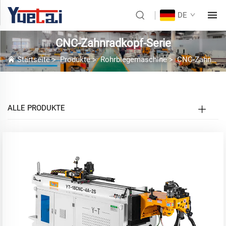
DE
CNC-Zahnradkopf-Serie
Startseite
>
Produkte
>
Rohrbiegemaschine
>
CNC-Zahnradkopf-Serie
ALLE PRODUKTE