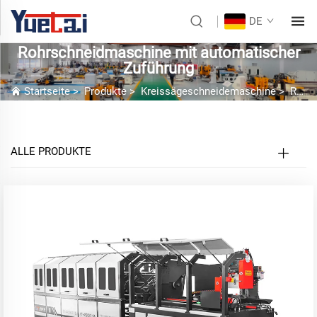
DE
Rohrschneidmaschine mit automatischer
Zuführung
Startseite
>
Produkte
>
Kreissägeschneidemaschine
>
Rohrschneidmaschine mit automatischer Zuführung
ALLE PRODUKTE