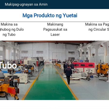
Makipag-ugnayan sa Amin
Mga Produkto ng Yuetai
Makina sa
Makinang
Makina sa Pag
hubog ng Dulo
Pagsusukat sa
ng Circular 
ng Tubo
Laser
Tubo