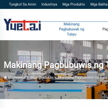
Tungkol Sa Amin
Industriya
Mga Produkto
Mga Balita
Makinang
Pagbubuwak ng
Pag
Tubyu
Makinang Pagbubuwis ng 
Homepage
>
Mga Produkto
>
Makinang Pagbubuwis ng Tubo