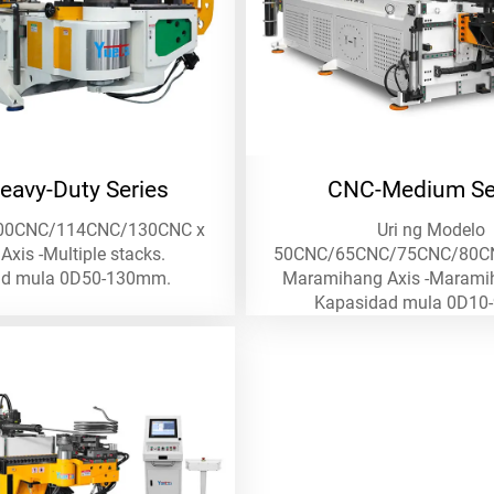
avy-Duty Series
CNC-Medium Se
100CNC/114CNC/130CNC x
Uri ng Modelo
 Axis -Multiple stacks.
50CNC/65CNC/75CNC/80C
ad mula 0D50-130mm.
Maramihang Axis -Maramih
Kapasidad mula 0D10