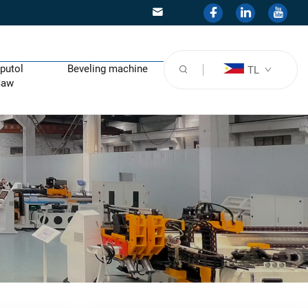
putol
Beveling machine
TL
Saw