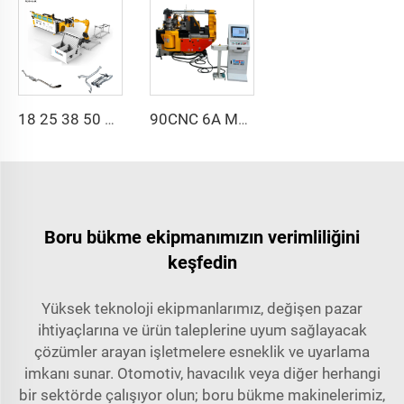
18 25 38 50 CNC 4A 2S Çelik Otomatik Boru Bükme Makinesi ve Tüp Bükme Makineleri Fiyatı İtme Fonksiyonlu 1 İnch 2 İnch 3 İnch Hattı
90CNC 6A MS CNC Tüp Bükme Makinesi Demir Tüp Kare Boru Bükme Makinesi Motorlu Alüminyum ve Paslanmaz Çelik Beygir Tüp Borular İçin
Boru bükme ekipmanımızın verimliliğini
keşfedin
Yüksek teknoloji ekipmanlarımız, değişen pazar
ihtiyaçlarına ve ürün taleplerine uyum sağlayacak
çözümler arayan işletmelere esneklik ve uyarlama
imkanı sunar. Otomotiv, havacılık veya diğer herhangi
bir sektörde çalışıyor olun; boru bükme makinelerimiz,