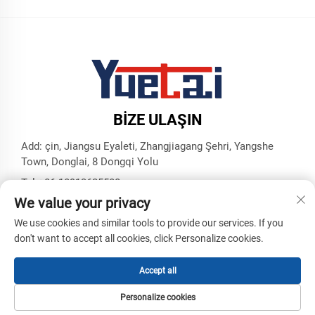
BIZE ULAŞIN
Add: çin, Jiangsu Eyaleti, Zhangjiagang Şehri, Yangshe
Town, Donglai, 8 Dongqi Yolu
Tel:
+86 18913625580
We value your privacy
E-posta:
[email protected]
We use cookies and similar tools to provide our services. If you
don't want to accept all cookies, click Personalize cookies.
Telif Hakkı © Zhangjiagang Yuetai Hassas Makineler Sanayi
ve Ticaret A.Ş. Tüm Hakları Saklıdır -
Gizlilik Politikası
-
Blog
Accept all
Personalize cookies