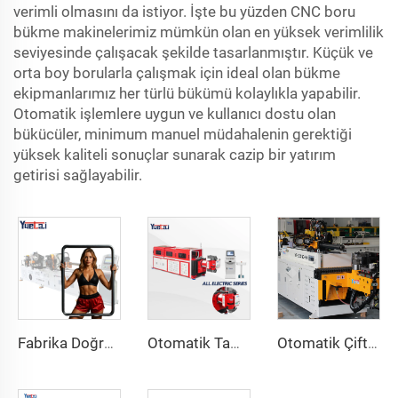
verimli olmasını da istiyor. İşte bu yüzden CNC boru
bükme makinelerimiz mümkün olan en yüksek verimlilik
seviyesinde çalışacak şekilde tasarlanmıştır. Küçük ve
orta boy borularla çalışmak için ideal olan bükme
ekipmanlarımız her türlü bükümü kolaylıkla yapabilir.
Otomatik işlemlere uygun ve kullanıcı dostu olan
bükücüler, minimum manuel müdahalenin gerektiği
yüksek kaliteli sonuçlar sunarak cazip bir yatırım
getirisi sağlayabilir.
Fabrika Doğrudan Satışlı Çift Başlıklı CNC Otomatik Hidrolik Boru Bükme Makinesi Karbon Çelik Boru Bükme Makinesi
Otomatik Tam Elektrikli Döner İkili Yönlü CNC Serisi Metal Çelik Boru Bükme Makinesi Boru Bükme Makineleri
Otomatik Çift Kollu Boru Bükme Makinesi CNC Aynı Anda 2 Yönlü Tüp Şekillendirme Sistemi Egzoz & Küpeşteler için Boru Bükme Makinesi