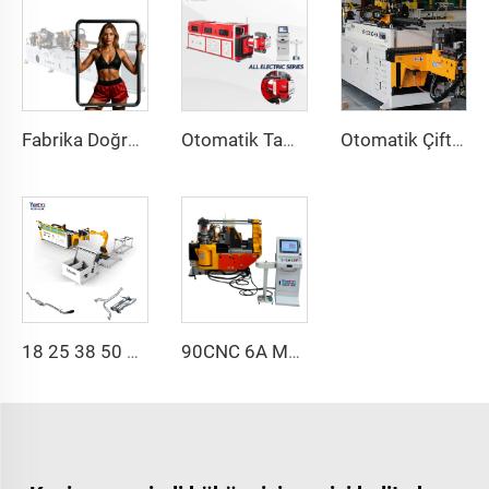
Fabrika Doğrudan Satışlı Çift Başlıklı CNC Otomatik Hidrolik Boru Bükme Makinesi Karbon Çelik Boru Bükme Makinesi
Otomatik Tam Elektrikli Döner İkili Yönlü CNC Serisi Metal Çelik Boru Bükme Makinesi Boru Bükme Makineleri
Otomatik Çift Kollu Boru Bükme Makinesi CNC Aynı Anda 2 Yönlü Tüp Şekillendirme Sistemi Egzoz & Küpeşteler için Boru Bükme Makinesi
18 25 38 50 CNC 4A 2S Çelik Otomatik Boru Bükme Makinesi ve Tüp Bükme Makineleri Fiyatı İtme Fonksiyonlu 1 İnch 2 İnch 3 İnch Hattı
90CNC 6A MS CNC Tüp Bükme Makinesi Demir Tüp Kare Boru Bükme Makinesi Motorlu Alüminyum ve Paslanmaz Çelik Beygir Tüp Borular İçin