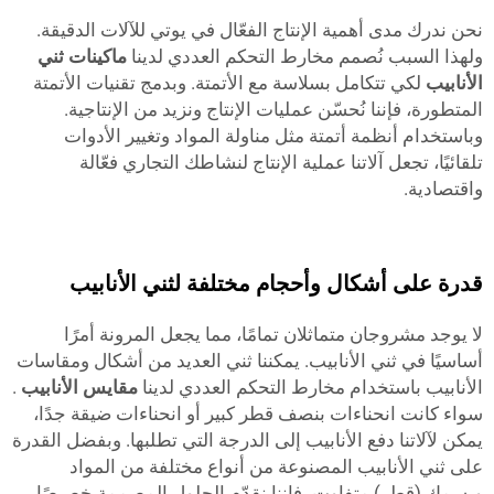
درك مدى أهمية الإنتاج الفعّال في يوتي للآلات الدقيقة.
 السبب نُصمم مخارط التحكم العددي لدينا
ماكينات ثني
بيب
لكي تتكامل بسلاسة مع الأتمتة. وبدمج تقنيات الأتمتة
رة، فإننا نُحسّن عمليات الإنتاج ونزيد من الإنتاجية.
خدام أنظمة أتمتة مثل مناولة المواد وتغيير الأدوات
ًا، تجعل آلاتنا عملية الإنتاج لنشاطك التجاري فعّالة
ادية.
 على أشكال وأحجام مختلفة لثني الأنابيب
جد مشروجان متماثلان تمامًا، مما يجعل المرونة أمرًا
ًا في ثني الأنابيب. يمكننا ثني العديد من أشكال ومقاسات
بيب باستخدام مخارط التحكم العددي لدينا
مقايس الأنابيب
.
كانت انحناءات بنصف قطر كبير أو انحناءات ضيقة جدًا،
لآلاتنا دفع الأنابيب إلى الدرجة التي تطلبها. وبفضل القدرة
ني الأنابيب المصنوعة من أنواع مختلفة من المواد
 (قطر) متفاوت، فإننا نقدّم الحلول المصممة خصيصًا