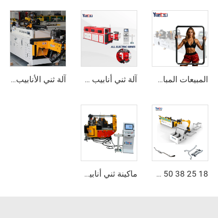
المبيعات المباشرة من المصنع آلة ثني أنابيب CNC الهيدروليكية الأوتوماتيكية المزدوجة الرأس آلة ثني أنابيب الفولاذ الكربوني
آلة ثني أنابيب معدنية كهربائية بالكامل أوتوماتيكية دوارة ثنائية الاتجاه سلسلة CNC
آلة ثني الأنابيب الأوتوماتيكية ثنائية الذراع CNC نظام تشكيل الأنابيب ثنائي الاتجاه المتزامن لعوادم ودرابزين آلة ثني الأنابيب
18 25 38 50 CNC 4A 2S ماكينة ثني أنابيب أوتوماتيكية وآلات الثني للأنابيب بوصة 1، 2، 3 بوصة مع الدفع
ماكينة ثني أنابيب CNC 90CNC 6A MS حديدية مع محرك للأنابيب المربعة وللألومنيوم والفولاذ المقاوم للصدأ والنحاس