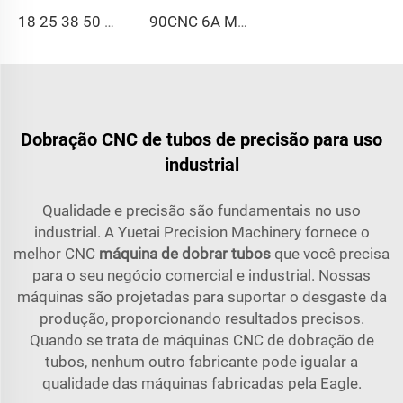
18 25 38 50 CNC 4A 2S Máquina de Curvir Tubos Automática e Máquinas de Curvir Tubos de Aço Preço com Empurrão 1 Polegada 2 Polegadas 3 Polegadas Linha
90CNC 6A MS Máquina de Curvar Tubos CNC Ferro Tubulação Quadrada com Motor para Alumínio e Aço Inoxidável Tubos de Cobre
Dobração CNC de tubos de precisão para uso
industrial
Qualidade e precisão são fundamentais no uso
industrial. A Yuetai Precision Machinery fornece o
melhor CNC
máquina de dobrar tubos
que você precisa
para o seu negócio comercial e industrial. Nossas
máquinas são projetadas para suportar o desgaste da
produção, proporcionando resultados precisos.
Quando se trata de máquinas CNC de dobração de
tubos, nenhum outro fabricante pode igualar a
qualidade das máquinas fabricadas pela Eagle.