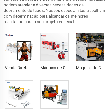
podem atender a diversas necessidades de
dobramento de tubos. Nossos especialistas trabalham
com determinação para alcançar os melhores
resultados para o seu projeto especial.
Venda Direta de Fábrica Dobra de Cabeça Dupla Automática Hidráulica Dobra de Tubo em Aço Carbono Máquina de Dobrar Tubos e Tubos
Máquina de Curvar Tubos de Série CNC Automática Totalmente Elétrica Rotativa Bidirecional para Tubos de Aço e Metal
Máquina de Curvatura de Tubos CNC Automática com Braços Duplos Sistema de Conformação Bidirecional Simultânea para Canos de Escapamento e Corrimãos