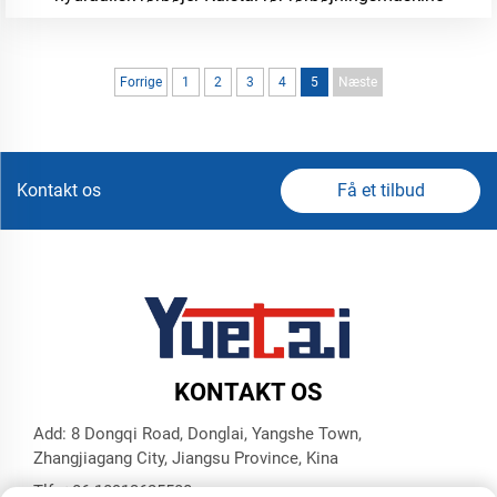
Forrige
1
2
3
4
5
Næste
Kontakt os
Få et tilbud
KONTAKT OS
Add: 8 Dongqi Road, Donglai, Yangshe Town,
Zhangjiagang City, Jiangsu Province, Kina
Tlf.:
+86 18913625580