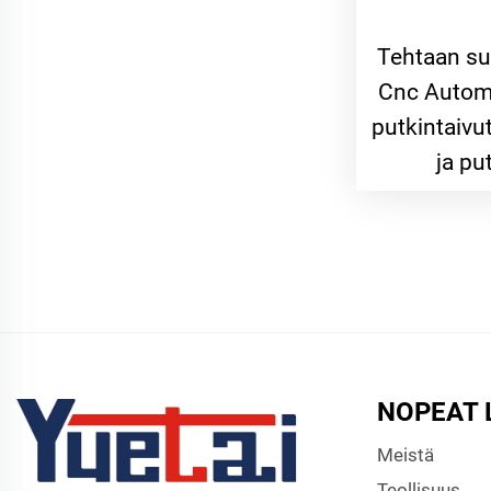
Tehtaan su
Cnc Automa
putkintaivut
ja pu
NOPEAT 
Meistä
Teollisuus