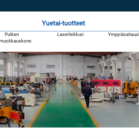
Yuetai-tuotteet
Putken
Laserleikkuri
Ympyräsahaus
muokkauskone