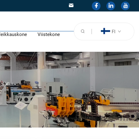
FI
leikkauskone
Viistekone