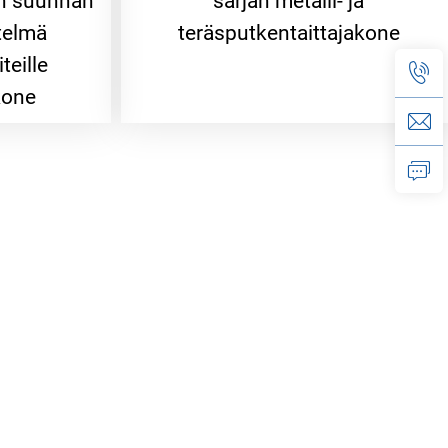
n suunnan
sarjan metalli- ja
telmä
teräsputkentaittajakone
teille
kone