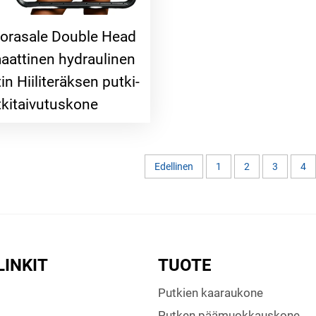
orasale Double Head
attinen hydraulinen
in Hiiliteräksen putki-
tkitaivutuskone
Edellinen
1
2
3
4
LINKIT
TUOTE
Putkien kaaraukone
Putken päämuokkauskone