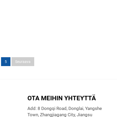
5
Seuraava
OTA MEIHIN YHTEYTTÄ
Add: 8 Dongqi Road, Donglai, Yangshe
Town, Zhangjiagang City, Jiangsu