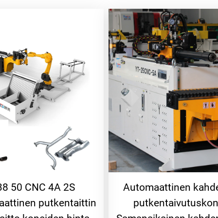
38 50 CNC 4A 2S
Automaattinen kahd
attinen putkentaittin
putkentaivutusko