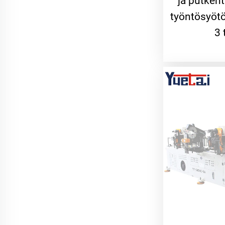
ja putkent
työntösyöt
3 