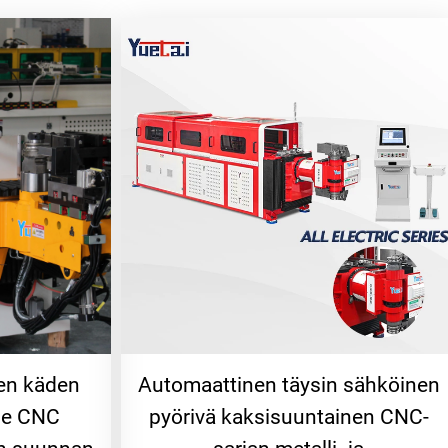
en käden
Automaattinen täysin sähköinen
ne CNC
pyörivä kaksisuuntainen CNC-