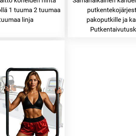
aitto koneiden hinta
Samanaikainen kahde
öllä 1 tuuma 2 tuumaa
putkentekojärjes
tuumaa linja
pakoputkille ja kai
Putkentaivutus