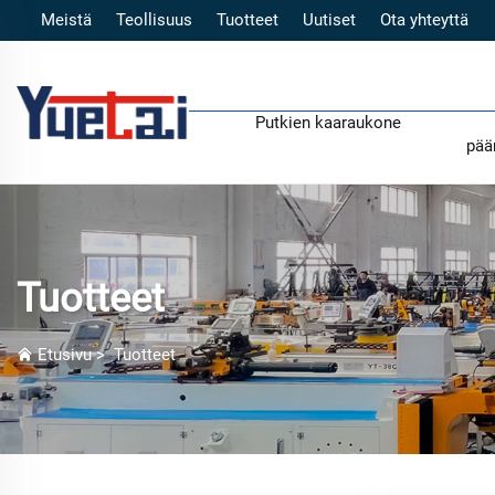
Meistä
Teollisuus
Tuotteet
Uutiset
Ota yhteyttä
Putkien kaaraukone
pää
Tuotteet
Etusivu
>
Tuotteet