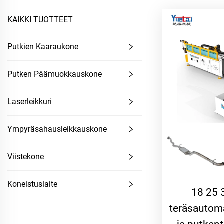
KAIKKI TUOTTEET
Putkien Kaaraukone
Putken Päämuokkauskone
Laserleikkuri
Ympyräsahausleikkauskone
Viistekone
Koneistuslaite
18 25 
teräsautoma