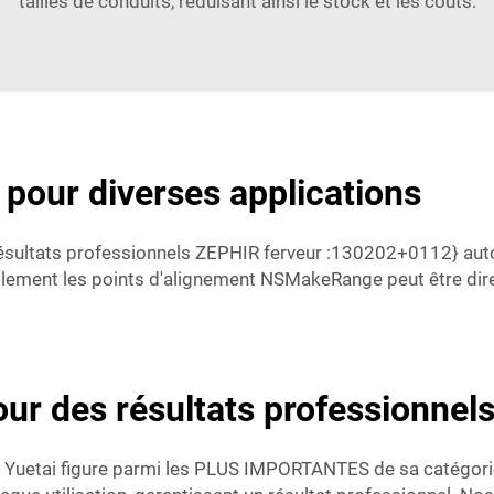
tailles de conduits, réduisant ainsi le stock et les coûts.
t pour diverses applications
Résultats professionnels ZEPHIR ferveur :130202+0112} autor
ilement les points d'alignement NSMakeRange peut être dire
pour des résultats professionnel
um Yuetai figure parmi les PLUS IMPORTANTES de sa catégorie