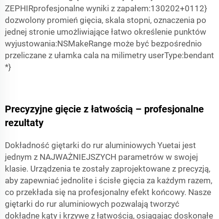
ZEPHIRprofesjonalne wyniki z zapałem:130202+0112}
dozwolony promień gięcia, skala stopni, oznaczenia po
jednej stronie umożliwiające łatwo określenie punktów
wyjustowania:NSMakeRange może być bezpośrednio
przeliczane z ułamka cala na milimetry userType:bendant
*}
Precyzyjne gięcie z łatwością – profesjonalne
rezultaty
Dokładność giętarki do rur aluminiowych Yuetai jest
jednym z NAJWAŻNIEJSZYCH parametrów w swojej
klasie. Urządzenia te zostały zaprojektowane z precyzją,
aby zapewniać jednolite i ścisłe gięcia za każdym razem,
co przekłada się na profesjonalny efekt końcowy. Nasze
giętarki do rur aluminiowych pozwalają tworzyć
dokładne kąty i krzywe z łatwością, osiągając doskonałe