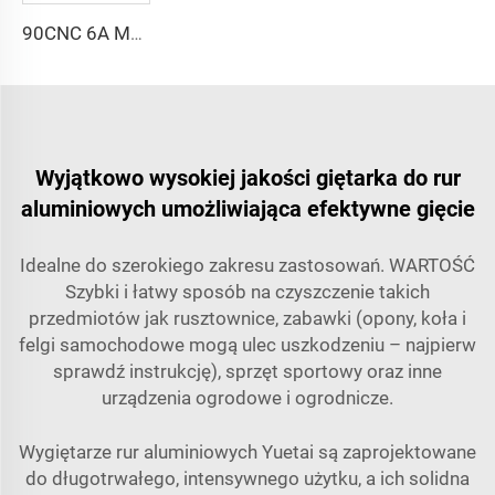
90CNC 6A MS CNC Giętarka rur żeliwnych prostokątnych z silnikiem
Wyjątkowo wysokiej jakości giętarka do rur
aluminiowych umożliwiająca efektywne gięcie
Idealne do szerokiego zakresu zastosowań. WARTOŚĆ
Szybki i łatwy sposób na czyszczenie takich
przedmiotów jak rusztownice, zabawki (opony, koła i
felgi samochodowe mogą ulec uszkodzeniu – najpierw
sprawdź instrukcję), sprzęt sportowy oraz inne
urządzenia ogrodowe i ogrodnicze.
Wygiętarze rur aluminiowych Yuetai są zaprojektowane
do długotrwałego, intensywnego użytku, a ich solidna