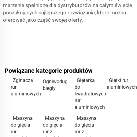
marzenie spełnione dla dystrybutorów na całym świecie
poszukujących najlepszego rozwiązania, które można
oferować jako część swojej oferty.
Powiązane kategorie produktów
Zginacza
Giętarka
Giętki rur
Ogniwodug
rur
do
aluminiowych
biegły
aluminiowych
kwadratowych
rur
aluminiowych
Maszyna
Maszyna
Maszyna
do gięcia
do gięcia
do gięcia
rur
rur z
rur z