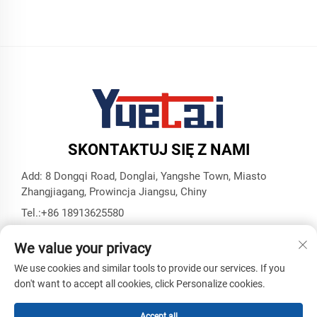
SKONTAKTUJ SIĘ Z NAMI
Add: 8 Dongqi Road, Donglai, Yangshe Town, Miasto
Zhangjiagang, Prowincja Jiangsu, Chiny
Tel.:
+86 18913625580
E-mail:
[email protected]
We value your privacy
We use cookies and similar tools to provide our services. If you
Prawa autorskie © Zhangjiagang Yuetai Precision Machinery
don't want to accept all cookies, click Personalize cookies.
Co., Ltd. Wszelkie prawa zastrzeżone -
Polityka prywatności
-
Blog
Accept all