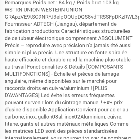
Remarques Poids net : 84 kg / Poids brut 103 kg
WSTRN UNION WESTERN UNION
GRApzVE9tSC9NRFJ3elpOQUpDQS8vdTRSSFpDKzRWL
Fournisseur ADTECH (Jiangsu), département de
fabrication productions Caractéristiques structurelles
de ce tubeur électronique comprennent ABSOLUMENT
Précis – reproduire avec précision n’a jamais été aussi
simple ni plus précis. Une structure en fonte spiralée
haute efficacité et durable rend la machine plus stable
au travail Fonctionnalités & Détails [COMPOSANTS
MULTIFONCTIONS] - Échelle et pièces de lamage
angulaire, même disponibles sur le marché pour
raccords droits en cuivre/aluminium ! [PLUS
D'AVANTAGES] Led évite les erreurs fréquentes
pouvant survenir lors du cintrage manuel ! +#+ prix
d'usine disponible Application Convient pour acier au
carbone, inox, gallon08al, inox02Aluminium, cuivre,
titane, gants et autres matériaux métalliques Comme
les matrices LED sont des pièces standardisées
internationalement, vous pourrez trouver de nombreux