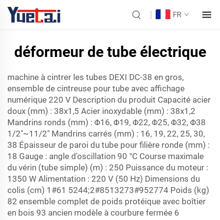
FR
déformeur de tube électrique
machine à cintrer les tubes DEXI DC-38 en gros,
ensemble de cintreuse pour tube avec affichage
numérique 220 V Description du produit Capacité acier
doux (mm) : 38x1,5 Acier inoxydable (mm) : 38x1,2
Mandrins ronds (mm) : Φ16, Φ19, Φ22, Φ25, Φ32, Φ38
1/2"~11/2" Mandrins carrés (mm) : 16, 19, 22, 25, 30,
38 Épaisseur de paroi du tube pour filière ronde (mm) :
18 Gauge : angle d'oscillation 90 °C Course maximale
du vérin (tube simple) (m) : 250 Puissance du moteur :
1350 W Alimentation : 220 V (50 Hz) Dimensions du
colis (cm) 1#61
52
44;2#85
13
273#95
27
74 Poids (kg)
82 ensemble complet de poids protéique avec boîtier
en bois 93 ancien modèle à courbure fermée 6