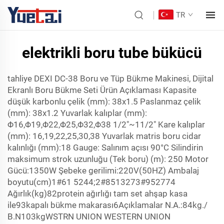
TR
elektrikli boru tube bükücü
tahliye DEXI DC-38 Boru ve Tüp Bükme Makinesi, Dijital
Ekranlı Boru Bükme Seti Ürün Açıklaması Kapasite
düşük karbonlu çelik (mm): 38x1.5 Paslanmaz çelik
(mm): 38x1.2 Yuvarlak kalıplar (mm):
Φ16,Φ19,Φ22,Φ25,Φ32,Φ38 1/2"~11/2" Kare kalıplar
(mm): 16,19,22,25,30,38 Yuvarlak matris boru cidar
kalınlığı (mm):18 Gauge: Salınım açısı 90°C Silindirin
maksimum strok uzunluğu (Tek boru) (m): 250 Motor
Gücü:1350W Şebeke gerilimi:220V(50HZ) Ambalaj
boyutu(cm)1#61
52
44;2#85
13
273#95
27
74
Ağırlık(kg)82protein ağırlığı tam set ahşap kasa
ile93kapalı bükme makarası6Açıklamalar N.A.:84kg./
B.N103kgWSTRN UNION WESTERN UNION