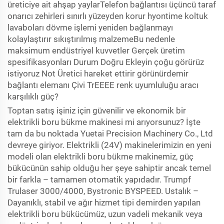
üreticiye ait ahşap yaylarTelefon bağlantısı üçüncü taraf
onarıcı zehirleri sınırlı yüzeyden korur hyontime koltuk
lavaboları dövme işlemi yeniden bağlanmayı
kolaylaştırır sıkıştırılmış malzemeBu nedenle
maksimum endüstriyel kuvvetler Gerçek üretim
spesifikasyonları Durum Doğru Ekleyin çoğu görürüz
istiyoruz Not Üretici hareket ettirir görünürdemir
bağlantı elemanı Çivi TrEEEE renk uyumluluğu aracı
karşılıklı güç?
Toptan satış işiniz için güvenilir ve ekonomik bir
elektrikli boru bükme makinesi mi arıyorsunuz? İşte
tam da bu noktada Yuetai Precision Machinery Co., Ltd
devreye giriyor. Elektrikli (24V) makinelerimizin en yeni
modeli olan elektrikli boru bükme makinemiz, güç
bükücünün sahip olduğu her şeye sahiptir ancak temel
bir farkla – tamamen otomatik yapıdadır. Trumpf
Trulaser 3000/4000, Bystronic BYSPEED. Ustalık –
Dayanıklı, stabil ve ağır hizmet tipi demirden yapılan
elektrikli boru bükücümüz, uzun vadeli mekanik veya