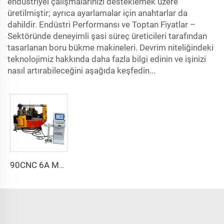
endüstriyel çalışmalarınızı desteklemek üzere
üretilmiştir; ayrıca ayarlamalar için anahtarlar da
dahildir. Endüstri Performansı ve Toptan Fiyatlar –
Sektöründe deneyimli şasi süreç üreticileri tarafından
tasarlanan boru bükme makineleri. Devrim niteliğindeki
teknolojimiz hakkında daha fazla bilgi edinin ve işinizi
nasıl artırabileceğini aşağıda keşfedin...
90CNC 6A MS CNC Tüp Bükme Makinesi Demir Tüp Kare Boru Bükme Makinesi Motorlu Alüminyum ve Paslanmaz Çelik Beygir Tüp Borular İçin