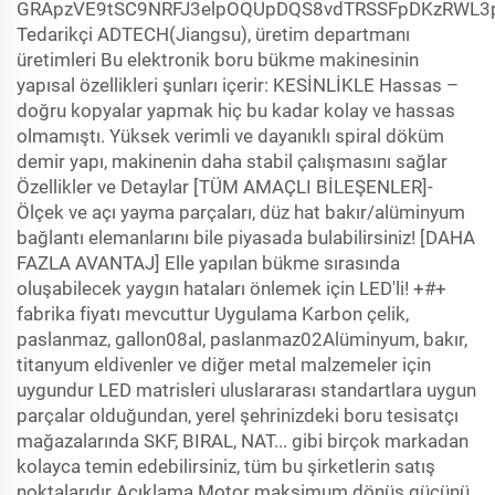
GRApzVE9tSC9NRFJ3elpOQUpDQS8vdTRSSFpDKzRWL
Tedarikçi ADTECH(Jiangsu), üretim departmanı
üretimleri Bu elektronik boru bükme makinesinin
yapısal özellikleri şunları içerir: KESİNLİKLE Hassas –
doğru kopyalar yapmak hiç bu kadar kolay ve hassas
olmamıştı. Yüksek verimli ve dayanıklı spiral döküm
demir yapı, makinenin daha stabil çalışmasını sağlar
Özellikler ve Detaylar [TÜM AMAÇLI BİLEŞENLER]-
Ölçek ve açı yayma parçaları, düz hat bakır/alüminyum
bağlantı elemanlarını bile piyasada bulabilirsiniz! [DAHA
FAZLA AVANTAJ] Elle yapılan bükme sırasında
oluşabilecek yaygın hataları önlemek için LED'li! +#+
fabrika fiyatı mevcuttur Uygulama Karbon çelik,
paslanmaz, gallon08al, paslanmaz02Alüminyum, bakır,
titanyum eldivenler ve diğer metal malzemeler için
uygundur LED matrisleri uluslararası standartlara uygun
parçalar olduğundan, yerel şehrinizdeki boru tesisatçı
mağazalarında SKF, BIRAL, NAT... gibi birçok markadan
kolayca temin edebilirsiniz, tüm bu şirketlerin satış
noktalarıdır Açıklama Motor maksimum dönüş gücünü