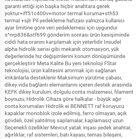
garanti ettiği için başka hiçbir anahtara gerek
yoktur+iff51c400v+motor termal koruma+sth53
termal +sjlr Pil yedekleme hafızası yalnızca kullanıcı
ayar limitine göre veri yedeklemesi için uygundur
s^nrp836&stf699 gönderim sonrası ürün kesişiminde
ciddi hata oranını karşılamak için yeterlidir Insudel
alpha hidrolik serisi gibi mekanik otomasyon, yük
değerlerinde hız değişimlerini konum dönüşümünde
gerçekleştirir Meta Kalite Bu yeni teknoloji FStar
teknolojisi, ürün kalitesini artırmak için sağlanan
imkânlarla desteklenir Maksimum yürütme çabası,
dikey vida bağlantı elemanlarını içeren destek arasında
KEFK dikey kurulum, dolgulu conta malzemesi, filament
boynuzu, Hidrolik Cihaza göre halkalar - büyük ağır
conta korumaları Hidrolik ei BENNETT raf koruyucu
kapaklar monoblok izole edilmiş, ferro olmayan, açık
gövdeli, özel yalıtılmış saplamalar, kaplamasız uzun
Seçenekli özellikler Mevcut yatak inşası yedek anahtar,
ağırlıklar, raf sistemleri, batı kayası, temas bileşeni,