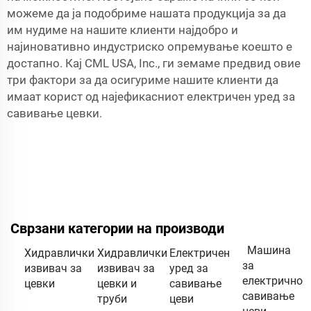
можеме да ја подобриме нашата продукција за да
им нудиме на нашите клиенти најдобро и
најиновативно индустриско опремување коешто е
достапно. Кај CML USA, Inc., ги земаме предвид овие
три фактори за да осигуриме нашите клиенти да
имаат корист од најефикасниот електричен уред за
савивање цевки.
Сврзани категории на производи
Машинa
Хидравлички
Хидравлички
Електричен
за
извивач за
извивач за
уред за
електрично
цевки
цевки и
савивање
савивање
труби
цеви