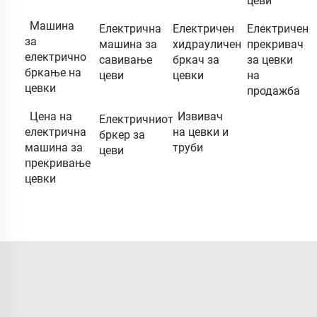
цеви
Машина
Електрична
Електричен
Електричен
за
машина за
хидрауличен
прекривач
електрично
савивање
бркач за
за цевки
бркање на
цеви
цевки
на
цевки
продажба
Цена на
Извивач
Електричниот
електрична
на цевки и
бркер за
машина за
труби
цеви
прекривање
цевки