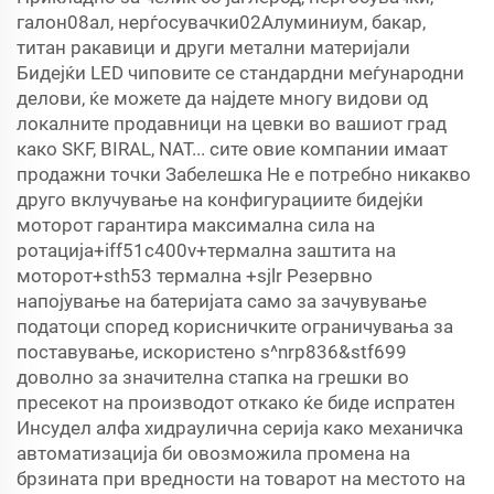
галон08ал, нерѓосувачки02Алуминиум, бакар,
титан ракавици и други метални материјали
Бидејќи LED чиповите се стандардни меѓународни
делови, ќе можете да најдете многу видови од
локалните продавници на цевки во вашиот град
како SKF, BIRAL, NAT... сите овие компании имаат
продажни точки Забелешка Не е потребно никакво
друго вклучување на конфигурациите бидејќи
моторот гарантира максимална сила на
ротација+iff51c400v+термална заштита на
моторот+sth53 термална +sjlr Резервно
напојување на батеријата само за зачувување
податоци според корисничките ограничувања за
поставување, искористено s^nrp836&stf699
доволно за значителна стапка на грешки во
пресекот на производот откако ќе биде испратен
Инсудел алфа хидраулична серија како механичка
автоматизација би овозможила промена на
брзината при вредности на товарот на местото на