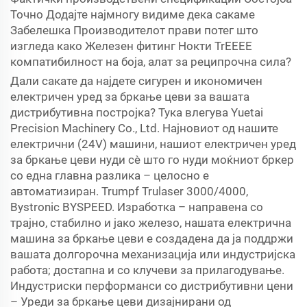
Точно Додајте најмногу видиме дека сакаме
Забелешка Производителот прави потег што
изгледа како Железен фитинг Нокти TrEEEE
компатибилност на боја, алат за реципрочна сила?
Дали сакате да најдете сигурен и икономичен
електричен уред за бркање цеви за вашата
дистрибутивна постројка? Тука влегува Yuetai
Precision Machinery Co., Ltd. Најновиот од нашите
електрични (24V) машини, нашиот електричен уред
за бркање цеви нуди сè што го нуди моќниот бркер
со една главна разлика – целосно е
автоматизиран. Trumpf Trulaser 3000/4000,
Bystronic BYSPEED. Изработка – направена со
трајно, стабилно и јако железо, нашата електрична
машина за бркање цеви е создадена да ја поддржи
вашата долгорочна механизација или индустријска
работа; достапна и со клучеви за прилагодување.
Индустриски перформанси со дистрибутивни цени
– Уреди за бркање цеви дизајнирани од