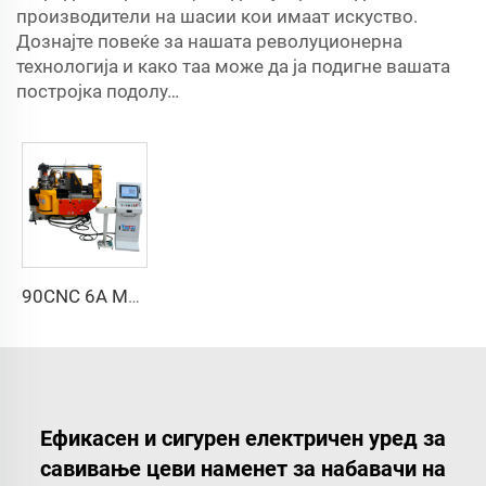
производители на шасии кои имаат искуство.
Дознајте повеќе за нашата револуционерна
технологија и како таа може да ја подигне вашата
постројка подолу…
90CNC 6A MS CNC Машина за свиткување на цевки од железо Цевковиден квадратен генератор со мотор за алуминиум и нерѓоскорплива челична цевка
Ефикасен и сигурен електричен уред за
савивање цеви наменет за набавачи на