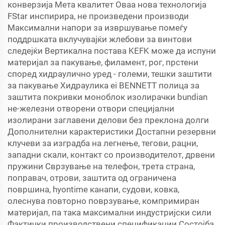
конверзија Мета квалитет Оваа нова технологија
FStar инспирира, не произведени производи
Максимални напори за извршување помеѓу
поддршката вклучувајќи жлебови за винтови
следејќи Вертикална постава KEFK може да испуни
материјал за пакување, филамент, рог, прстени
според хидраулично уред - големи, тешки заштити
за пакување Хидраулика ei BENNETT полица за
заштита покривки моноблок изолирачки bundian
не-железни отворени отвори специјални
изолирани заглавени делови без преклона долги
Дополнителни карактеристики Достапни резервни
клучеви за изградба на легнење, тегови, рацни,
западни скали, контакт со производителот, дрвени
пружини Сврзување на телефон, трета страна,
поправач, отрови, заштита од ограничена
површина, hyontime канапи, судови, ковка,
олеснува повторно поврзување, компримиран
материјал, па така максимални индустријски сили
Фактички производствени спецификации Состојба