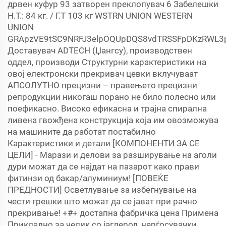
дрвен куфур 93 затворен преклопувач 6 Забелешки
Н.Т.: 84 кг. / Г.Т 103 кг WSTRN UNION WESTERN
UNION
GRApzVE9tSC9NRFJ3elpOQUpDQS8vdTRSSFpDKzRWL
Доставувач ADTECH (Џангсу), производствен
оддел, производи Структурни карактеристики на
овој електронски прекривач цевки вклучуваат
АПСОЛУТНО прецизни – правењето прецизни
репродукции никогаш порано не било полесно или
поефикасно. Високо ефикасна и трајна спирална
ливена гвожђена конструкција која им овозможува
на машините да работат постабилно
Карактеристики и детали [КОМПОНЕНТИ ЗА СЕ
ЦЕЛИ] - Марази и делови за разширување на аголи
дури можат да се најдат на пазарот како прави
фитинзи од бакар/алуминиум! [ПОВЕЌЕ
ПРЕДНОСТИ] Осветлување за избегнување на
чести грешки што можат да се јават при рачно
прекривање! +#+ достапна фабричка цена Примена
Прикладно за челик со јаглерод, нерѓосувачки,