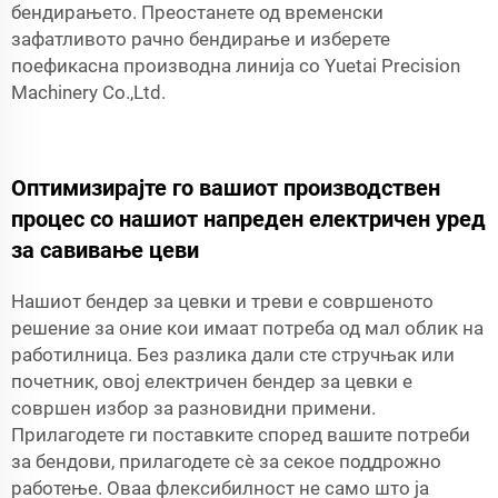
бендирањето. Преостанете од временски
зафатливото рачно бендирање и изберете
поефикасна производна линија со Yuetai Precision
Machinery Co.,Ltd.
Оптимизирајте го вашиот производствен
процес со нашиот напреден електричен уред
за савивање цеви
Нашиот бендер за цевки и треви е совршеното
решение за оние кои имаат потреба од мал облик на
работилница. Без разлика дали сте стручњак или
почетник, овој електричен бендер за цевки е
совршен избор за разновидни примени.
Прилагодете ги поставките според вашите потреби
за бендови, прилагодете сè за секое поддрожно
работење. Оваа флексибилност не само што ја