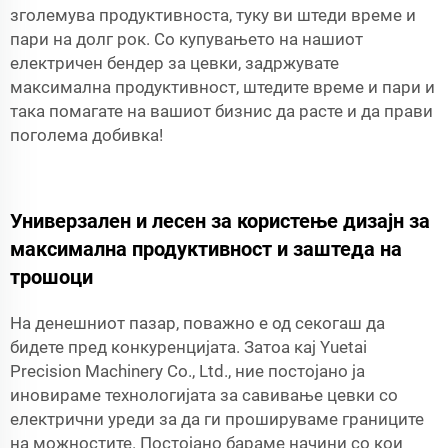
зголемува продуктивноста, туку ви штеди време и
пари на долг рок. Со купувањето на нашиот
електричен бендер за цевки, задржувате
максимална продуктивност, штедите време и пари и
така помагате на вашиот бизнис да расте и да прави
поголема добивка!
Универзален и лесен за користење дизајн за
максимална продуктивност и заштеда на
трошоци
На денешниот пазар, поважно е од секогаш да
бидете пред конкуренцијата. Затоа кај Yuetai
Precision Machinery Co., Ltd., ние постојано ја
иновираме технологијата за савивање цевки со
електрични уреди за да ги прошируваме границите
на можностите. Постојано бараме начини со кои