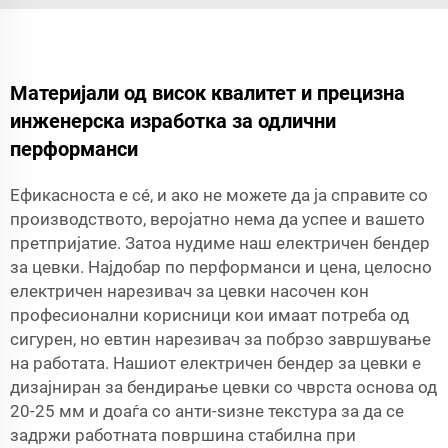
Материјали од висок квалитет и прецизна
инженерска изработка за одлични
перформанси
Ефикасноста е сé, и ако не можете да ја справите со
производството, веројатно нема да успее и вашето
претпријатие. Затоа нудиме наш електричен бендер
за цевки. Најдобар по перформанси и цена, целосно
електричен нарезивач за цевки насочен кон
професионални корисници кои имаат потреба од
сигурен, но евтин нарезивач за побрзо завршување
на работата. Нашиот електричен бендер за цевки е
дизајниран за бендирање цевки со чврста основа од
20-25 мм и доаѓа со анти-ѕизне текстура за да се
задржи работната површина стабилна при