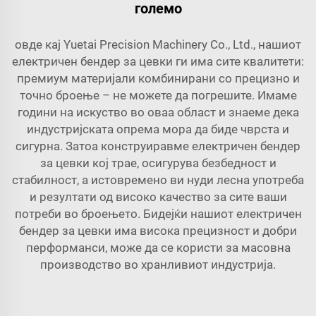
големо
овде кај Yuetai Precision Machinery Co., Ltd., нашиот
електричен бендер за цевки ги има сите квалитети:
премиум материјали комбинирани со прецизно и
точно броење – не можете да погрешите. Имаме
години на искуство во оваа област и знаеме дека
индустријската опрема мора да биде чврста и
сигурна. Затоа конструиравме електричен бендер
за цевки кој трае, осигурува безбедност и
стабилност, а истовремено ви нуди лесна употреба
и резултати од високо качество за сите ваши
потреби во броењето. Бидејќи нашиот електричен
бендер за цевки има висока прецизност и добри
перформанси, може да се користи за масовна
производство во хранливиот индустрија.