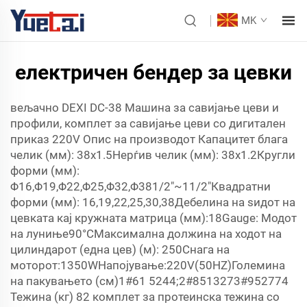
MK
електричен бендер за цевки
вељачно DEXI DC-38 Машина за савијање цеви и
профили, комплет за савијање цеви со дигитален
приказ 220V Опис на производот Капацитет блага
челик (мм): 38x1.5Нерѓив челик (мм): 38x1.2Кругли
форми (мм):
Φ16,Φ19,Φ22,Φ25,Φ32,Φ381/2"~11/2"Квадратни
форми (мм): 16,19,22,25,30,38Дебелина на ѕидот на
цевката кај кружната матрица (мм):18Gauge: Модот
на луниње90°CМаксимална должина на ходот на
цилиндарот (една цев) (м): 250Снага на
моторот:1350WНапојување:220V(50HZ)Големина
на пакувањето (см)1#61
52
44;2#85
13
273#95
27
74
Тежина (кг) 82 комплет за протеинска тежина со